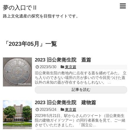
夢の入口でⅡ
路上文化遺産の探究を目指すサイトです。
「
2023年05月
」
一覧
2023 旧公衆衛生院 蓋篇
2023/5/30
東京篇
旧公衆衛生院の敷地内に点在する蓋を纏めてみた。 立
ち入りのできない場所の方が多いので今回見つけた蓋
以外の未知の蓋が存在するかもしれない。 ...
記事を読む
2023 旧公衆衛生院 建物篇
2023/5/24
東京篇
2023年5月21日、駅からさんのツイート（旧公衆衛生
院の建物ガイドツアー）の同行者募集を見て、ご一緒
させていただきました。 「国立公...