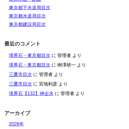
東京都下水道局目次
東京都水道局目次
東京都建設局目次
最近のコメント
境界石・東京都目次
に
管理者
より
境界石・東京都目次
に
栁澤研一
より
三鷹市目次
に
管理者
より
三鷹市目次
に
宮地利彦
より
境界石【132】神企水
に
管理者
より
アーカイブ
2026年