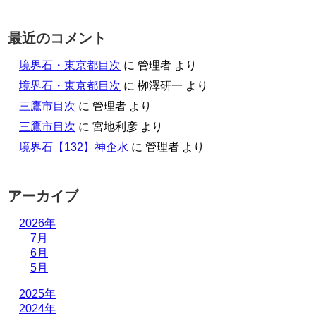
最近のコメント
境界石・東京都目次
に
管理者
より
境界石・東京都目次
に
栁澤研一
より
三鷹市目次
に
管理者
より
三鷹市目次
に
宮地利彦
より
境界石【132】神企水
に
管理者
より
アーカイブ
2026年
7月
6月
5月
2025年
2024年