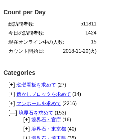
Count per Day
511811
総訪問者数:
1424
今日の訪問者数:
15
現在オンライン中の人数:
カウント開始日:
2018-11-20(火)
Categories
[+]
琺瑯看板を求めて
(27)
[+]
透かしブロックを求めて
(14)
[+]
マンホールを求めて
(2216)
[—]
境界石を求めて
(153)
[+]
境界石・官庁
(16)
[+]
境界石・東京都
(40)
[+]
境界石・埼玉県
(35)