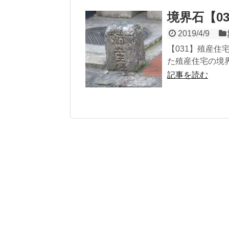
境界石【0
2019/4/9
【031】殖産住宅
た殖産住宅の境界
記事を読む