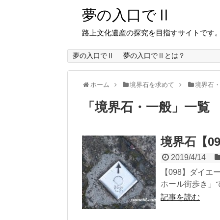
夢の入口でⅡ
路上文化遺産の探究を目指すサイトです
夢の入口でⅡ
夢の入口でⅡとは？
ホーム
境界石を求めて
境界石
「
境界石・一般
」
一覧
境界石【0
2019/4/14
【098】ダイエー
ホール街歩き」で
記事を読む