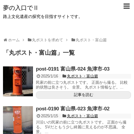
夢の入口でⅡ
路上文化遺産の探究を目指すサイトです。
ホーム
丸ポストを求めて
丸ポスト・富山篇
「
丸ポスト・富山篇
」
一覧
post-0191 富山県-024 魚津市-03
2025/1/16
丸ポスト・富山篇
民家の前に立つ丸ポストです。 正面から撮る。 比較
的状態は良さそう。 全景。 丸ポスト情報など。...
記事を読む
post-0190 富山県-023 魚津市-02
2025/1/15
丸ポスト・富山篇
川沿いの民家の前に立つ丸ポストです。 正面から撮
る。 SVだともう少し綺麗に見えるのが不思議。 全
景。 ...