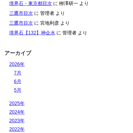
境界石・東京都目次
に
栁澤研一
より
三鷹市目次
に
管理者
より
三鷹市目次
に
宮地利彦
より
境界石【132】神企水
に
管理者
より
アーカイブ
2026年
7月
6月
5月
2025年
2024年
2023年
2022年