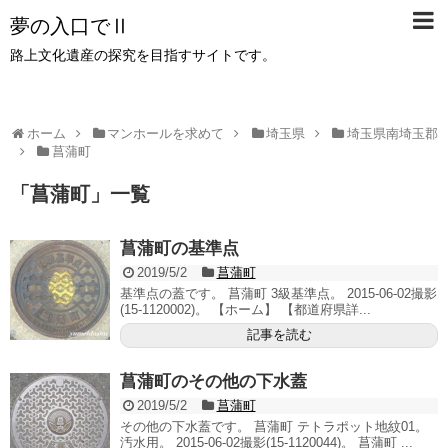
夢の入口でⅡ
路上文化遺産の探究を目指すサイトです。
ホーム
マンホールを求めて
埼玉県
埼玉県南埼玉郡
菖蒲町
「
菖蒲町
」
一覧
菖蒲町の基準点
2019/5/2
菖蒲町
基準点の蓋です。 菖蒲町 3級基準点。 2015-06-02撮影
(15-1120002)。 【ホーム】 【都道府県詳...
記事を読む
菖蒲町のその他の下水蓋
2019/5/2
菖蒲町
その他の下水蓋です。 菖蒲町 テトラポット地紋01。
汚水用。 2015-06-02撮影(15-1120044)。 菖蒲町 ...