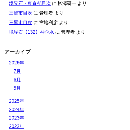
境界石・東京都目次
に
栁澤研一
より
三鷹市目次
に
管理者
より
三鷹市目次
に
宮地利彦
より
境界石【132】神企水
に
管理者
より
アーカイブ
2026年
7月
6月
5月
2025年
2024年
2023年
2022年