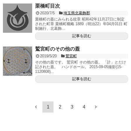
栗橋町目次
2020/7/5
埼玉県北葛飾郡
栗橋町の蓋にみられる紋章 昭和42年11月27日に制定
された町章 栗橋町概略 1889（明治22）年04月01日 町
制施行、北葛飾...
記事を読む
鷲宮町のその他の蓋
2019/5/20
鷲宮町
その他の蓋です。 鷲宮町 その他の蓋。 「計」とだけ
記された蓋。 ハンドホール。 2015-09-05撮影(15-
1120808)...
記事を読む
1
2
3
4