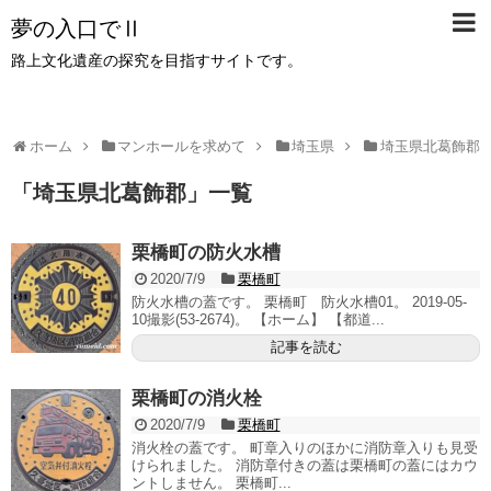
夢の入口でⅡ
路上文化遺産の探究を目指すサイトです。
ホーム
マンホールを求めて
埼玉県
埼玉県北葛飾郡
「
埼玉県北葛飾郡
」
一覧
栗橋町の防火水槽
2020/7/9
栗橋町
防火水槽の蓋です。 栗橋町 防火水槽01。 2019-05-
10撮影(53-2674)。 【ホーム】 【都道...
記事を読む
栗橋町の消火栓
2020/7/9
栗橋町
消火栓の蓋です。 町章入りのほかに消防章入りも見受
けられました。 消防章付きの蓋は栗橋町の蓋にはカウ
ントしません。 栗橋町...