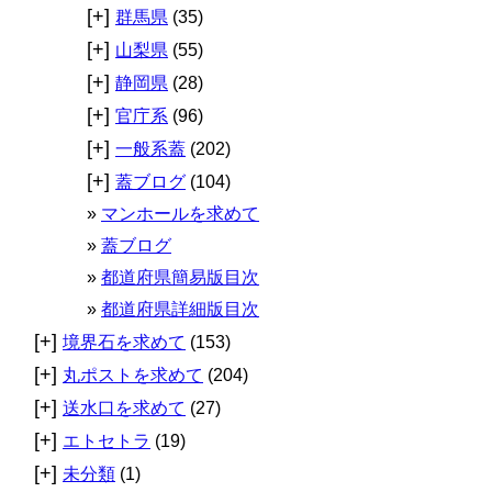
[+]
群馬県
(35)
[+]
山梨県
(55)
[+]
静岡県
(28)
[+]
官庁系
(96)
[+]
一般系蓋
(202)
[+]
蓋ブログ
(104)
マンホールを求めて
蓋ブログ
都道府県簡易版目次
都道府県詳細版目次
[+]
境界石を求めて
(153)
[+]
丸ポストを求めて
(204)
[+]
送水口を求めて
(27)
[+]
エトセトラ
(19)
[+]
未分類
(1)