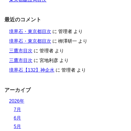
最近のコメント
境界石・東京都目次
に
管理者
より
境界石・東京都目次
に
栁澤研一
より
三鷹市目次
に
管理者
より
三鷹市目次
に
宮地利彦
より
境界石【132】神企水
に
管理者
より
アーカイブ
2026年
7月
6月
5月