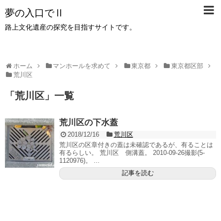
夢の入口でⅡ
路上文化遺産の探究を目指すサイトです。
ホーム
マンホールを求めて
東京都
東京都区部
荒川区
「
荒川区
」
一覧
荒川区の下水蓋
2018/12/16
荒川区
荒川区の区章付きの蓋は未確認であるが、有ることは
有るらしい。 荒川区 側溝蓋。 2010-09-26撮影(5-
1120976)。 ...
記事を読む