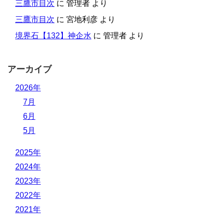
三鷹市目次
に
管理者
より
三鷹市目次
に
宮地利彦
より
境界石【132】神企水
に
管理者
より
アーカイブ
2026年
7月
6月
5月
2025年
2024年
2023年
2022年
2021年