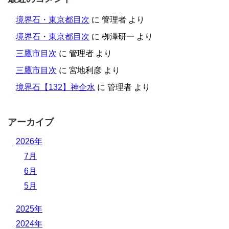
境界石・東京都目次
に
管理者
より
境界石・東京都目次
に
栁澤研一
より
三鷹市目次
に
管理者
より
三鷹市目次
に
宮地利彦
より
境界石【132】神企水
に
管理者
より
アーカイブ
2026年
7月
6月
5月
2025年
2024年