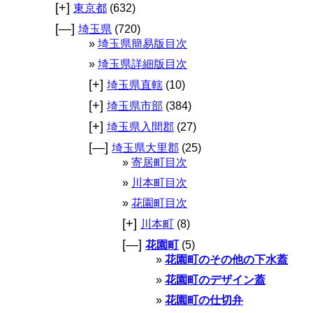
[+]
東京都
(632)
[—]
埼玉県
(720)
埼玉県簡易版目次
埼玉県詳細版目次
[+]
埼玉県直轄
(10)
[+]
埼玉県市部
(384)
[+]
埼玉県入間郡
(27)
[—]
埼玉県大里郡
(25)
寄居町目次
川本町目次
花園町目次
[+]
川本町
(8)
[—]
花園町
(5)
花園町のその他の下水蓋
花園町のデザイン蓋
花園町の仕切弁