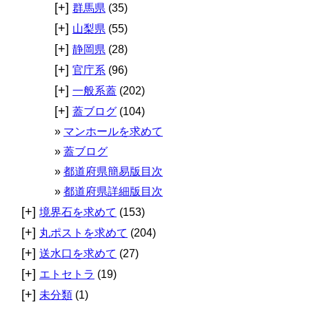
[+]
群馬県
(35)
[+]
山梨県
(55)
[+]
静岡県
(28)
[+]
官庁系
(96)
[+]
一般系蓋
(202)
[+]
蓋ブログ
(104)
マンホールを求めて
蓋ブログ
都道府県簡易版目次
都道府県詳細版目次
[+]
境界石を求めて
(153)
[+]
丸ポストを求めて
(204)
[+]
送水口を求めて
(27)
[+]
エトセトラ
(19)
[+]
未分類
(1)