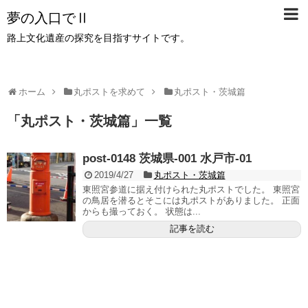
夢の入口でⅡ
路上文化遺産の探究を目指すサイトです。
ホーム
丸ポストを求めて
丸ポスト・茨城篇
「
丸ポスト・茨城篇
」
一覧
post-0148 茨城県-001 水戸市-01
2019/4/27
丸ポスト・茨城篇
東照宮参道に据え付けられた丸ポストでした。 東照宮
の鳥居を潜るとそこには丸ポストがありました。 正面
からも撮っておく。 状態は...
記事を読む