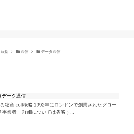
。
般系蓋
通信
データ通信
データ通信
れる紋章 colt概略 1992年にロンドンで創業されたグロー
事業者。 詳細については省略す...