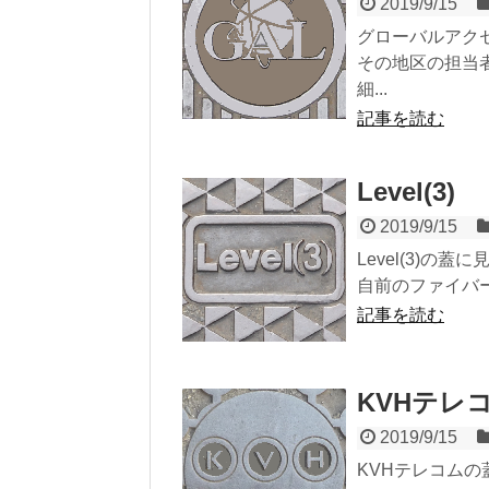
2019/9/15
グローバルアク
その地区の担当
細...
記事を読む
Level(3)
2019/9/15
Level(3)の蓋
自前のファイバー
記事を読む
KVHテレ
2019/9/15
KVHテレコムの