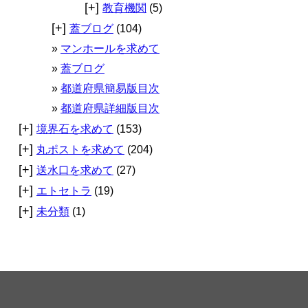
[+]
教育機関
(5)
[+]
蓋ブログ
(104)
マンホールを求めて
蓋ブログ
都道府県簡易版目次
都道府県詳細版目次
[+]
境界石を求めて
(153)
[+]
丸ポストを求めて
(204)
[+]
送水口を求めて
(27)
[+]
エトセトラ
(19)
[+]
未分類
(1)