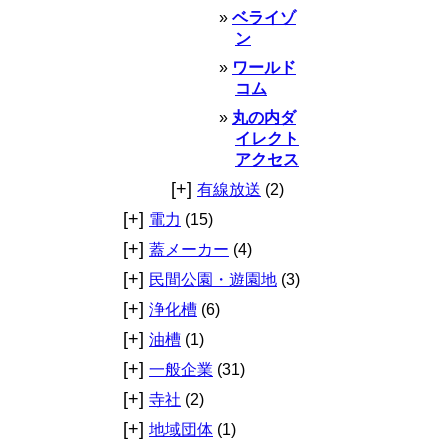
ベライゾ
ン
ワールド
コム
丸の内ダ
イレクト
アクセス
[+]
有線放送
(2)
[+]
電力
(15)
[+]
蓋メーカー
(4)
[+]
民間公園・遊園地
(3)
[+]
浄化槽
(6)
[+]
油槽
(1)
[+]
一般企業
(31)
[+]
寺社
(2)
[+]
地域団体
(1)