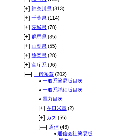
[+]
神奈川県
(313)
[+]
千葉県
(114)
[+]
茨城県
(78)
[+]
群馬県
(35)
[+]
山梨県
(55)
[+]
静岡県
(28)
[+]
官庁系
(96)
[—]
一般系蓋
(202)
一般系簡易版目次
一般系詳細版目次
電力目次
[+]
在日米軍
(2)
[+]
ガス
(55)
[—]
通信
(46)
通信会社簡易版