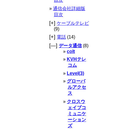
目次
通信会社詳細版
目次
[+]
ケーブルテレビ
(9)
[+]
電話
(14)
[—]
データ通信
(8)
colt
KVHテレ
コム
Level(3)
グローバ
ルアクセ
ス
クロスウ
ェイブコ
ミュニケ
ーション
ズ