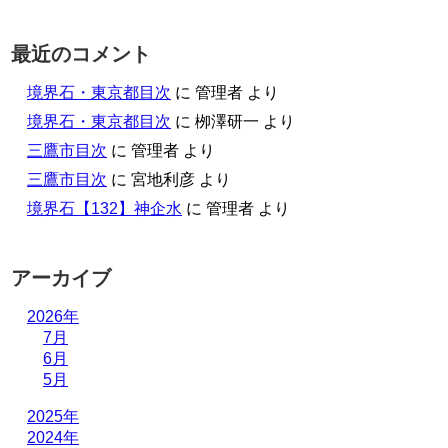
最近のコメント
境界石・東京都目次
に
管理者
より
境界石・東京都目次
に
栁澤研一
より
三鷹市目次
に
管理者
より
三鷹市目次
に
宮地利彦
より
境界石【132】神企水
に
管理者
より
アーカイブ
2026年
7月
6月
5月
2025年
2024年