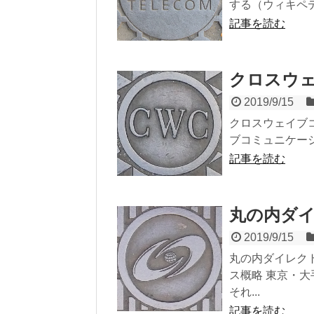
する（ウィキペデ
記事を読む
クロスウ
2019/9/15
クロスウェイブ
ブコミュニケーシ
記事を読む
丸の内ダ
2019/9/15
丸の内ダイレク
ス概略 東京・
それ...
記事を読む