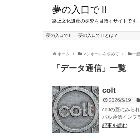
夢の入口でⅡ
路上文化遺産の探究を目指すサイトです
夢の入口でⅡ
夢の入口でⅡとは？
ホーム
マンホールを求めて
一
「
データ通信
」
一覧
colt
2026/5/19
coltの蓋にみら
バル通信インフラ
記事を読む