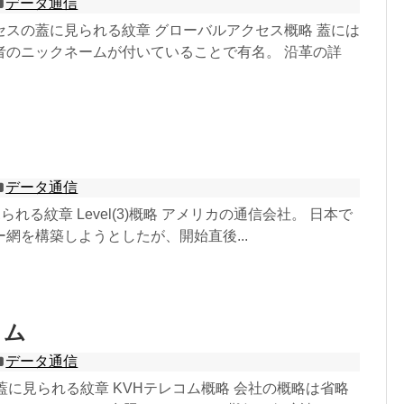
データ通信
セスの蓋に見られる紋章 グローバルアクセス概略 蓋には
者のニックネームが付いていることで有名。 沿革の詳
データ通信
に見られる紋章 Level(3)概略 アメリカの通信会社。 日本で
網を構築しようとしたが、開始直後...
コム
データ通信
蓋に見られる紋章 KVHテレコム概略 会社の概略は省略