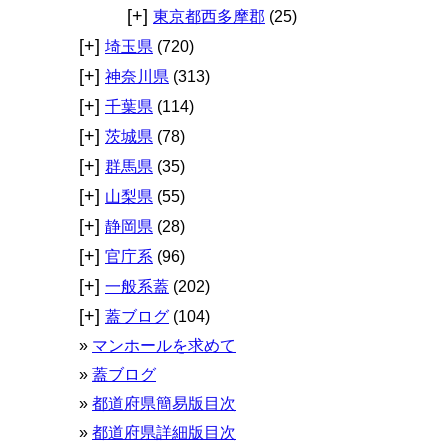
[+]
東京都西多摩郡
(25)
[+]
埼玉県
(720)
[+]
神奈川県
(313)
[+]
千葉県
(114)
[+]
茨城県
(78)
[+]
群馬県
(35)
[+]
山梨県
(55)
[+]
静岡県
(28)
[+]
官庁系
(96)
[+]
一般系蓋
(202)
[+]
蓋ブログ
(104)
マンホールを求めて
蓋ブログ
都道府県簡易版目次
都道府県詳細版目次