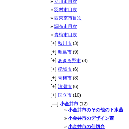
立川市目次
羽村市目次
西東京市目次
調布市目次
青梅市目次
[+]
秋川市
(3)
[+]
昭島市
(9)
[+]
あきる野市
(3)
[+]
稲城市
(6)
[+]
青梅市
(8)
[+]
清瀬市
(6)
[+]
国立市
(10)
[—]
小金井市
(12)
小金井市のその他の下水蓋
小金井市のデザイン蓋
小金井市の仕切弁