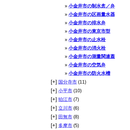
小金井市の制水弇／弁
小金井市の区画量水器
小金井市の排水弁
小金井市の東京市型
小金井市の止水栓
小金井市の消火栓
小金井市の測量関連蓋
小金井市の空気弁
小金井市の防火水槽
[+]
国分寺市
(11)
[+]
小平市
(10)
[+]
狛江市
(7)
[+]
立川市
(6)
[+]
田無市
(8)
[+]
多摩市
(5)