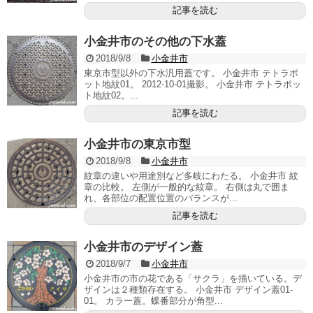
記事を読む
小金井市のその他の下水蓋
2018/9/8
小金井市
東京市型以外の下水汎用蓋です。 小金井市 テトラポ
ット地紋01。 2012-10-01撮影。 小金井市 テトラポッ
ト地紋02。...
記事を読む
小金井市の東京市型
2018/9/8
小金井市
紋章の違いや用途別など多岐にわたる。 小金井市 紋
章の比較。 左側が一般的な紋章。 右側は丸で囲ま
れ、各部位の配置位置のバランスが...
記事を読む
小金井市のデザイン蓋
2018/9/7
小金井市
小金井市の市の花である「サクラ」を描いている。デ
ザインは２種類存在する。 小金井市 デザイン蓋01-
01。 カラー蓋。蝶番部分が角型...