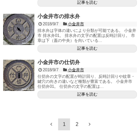
記事を読む
小金井市の排水弁
2018/9/7
小金井市
排水弁は字体の違いにより分類が可能である。 小金井
市 排水弁01。 排水弁の文字の配置は反時計回り。 市
章は下（蓋の中央）を向いている...
記事を読む
小金井市の仕切弁
2018/9/7
小金井市
仕切弁の文字の配置が時計回り、反時計回りや紋章・
鍵穴の向きの違いなど種類が豊富である。 小金井市
仕切弁01。 仕切弁の文字の配置は...
記事を読む
1
2