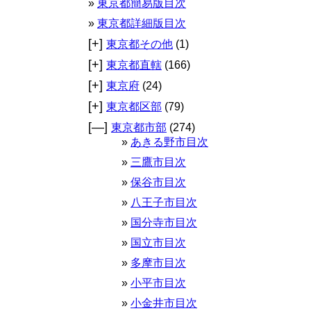
東京都簡易版目次
東京都詳細版目次
[+]
東京都その他
(1)
[+]
東京都直轄
(166)
[+]
東京府
(24)
[+]
東京都区部
(79)
[—]
東京都市部
(274)
あきる野市目次
三鷹市目次
保谷市目次
八王子市目次
国分寺市目次
国立市目次
多摩市目次
小平市目次
小金井市目次