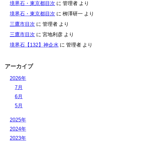
境界石・東京都目次
に
管理者
より
境界石・東京都目次
に
栁澤研一
より
三鷹市目次
に
管理者
より
三鷹市目次
に
宮地利彦
より
境界石【132】神企水
に
管理者
より
アーカイブ
2026年
7月
6月
5月
2025年
2024年
2023年