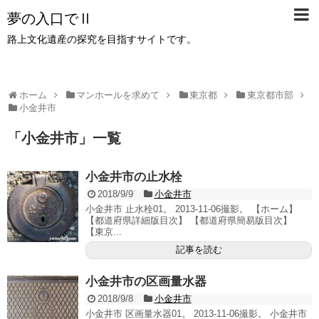
夢の入口でⅡ
路上文化遺産の探究を目指すサイトです。
ホーム
マンホールを求めて
東京都
東京都市部
小金井市
「
小金井市
」
一覧
小金井市の止水栓
2018/9/9
小金井市
小金井市 止水栓01。 2013-11-06撮影。 【ホーム】
【都道府県詳細版目次】 【都道府県簡易版目次】
【東京...
記事を読む
小金井市の区画量水器
2018/9/8
小金井市
小金井市 区画量水器01。 2013-11-06撮影。 小金井市