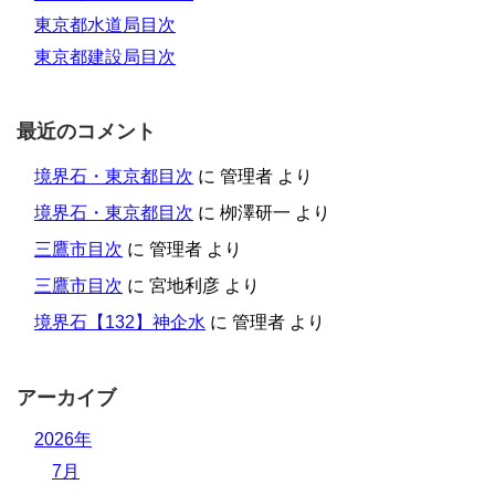
東京都水道局目次
東京都建設局目次
最近のコメント
境界石・東京都目次
に
管理者
より
境界石・東京都目次
に
栁澤研一
より
三鷹市目次
に
管理者
より
三鷹市目次
に
宮地利彦
より
境界石【132】神企水
に
管理者
より
アーカイブ
2026年
7月