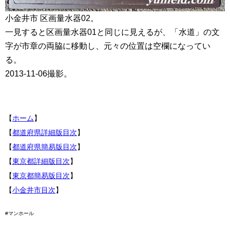
小金井市 区画量水器02。
一見すると区画量水器01と同じに見えるが、「水道」の文
字が市章の両脇に移動し、元々の位置は空欄になってい
る。
2013-11-06撮影。
【
ホーム
】
【
都道府県詳細版目次
】
【
都道府県簡易版目次
】
【
東京都詳細版目次
】
【
東京都簡易版目次
】
【
小金井市目次
】
#マンホール