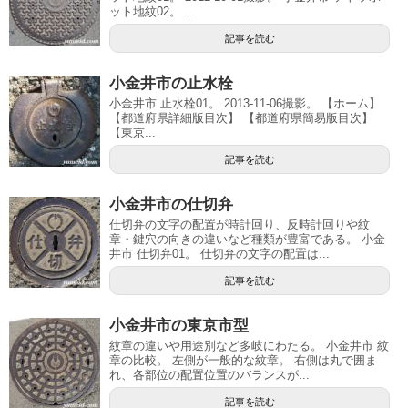
ット地紋02。...
記事を読む
小金井市の止水栓
小金井市 止水栓01。 2013-11-06撮影。 【ホーム】
【都道府県詳細版目次】 【都道府県簡易版目次】
【東京...
記事を読む
小金井市の仕切弁
仕切弁の文字の配置が時計回り、反時計回りや紋
章・鍵穴の向きの違いなど種類が豊富である。 小金
井市 仕切弁01。 仕切弁の文字の配置は...
記事を読む
小金井市の東京市型
紋章の違いや用途別など多岐にわたる。 小金井市 紋
章の比較。 左側が一般的な紋章。 右側は丸で囲ま
れ、各部位の配置位置のバランスが...
記事を読む