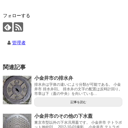
フォローする
管理者
関連記事
小金井市の排水弁
排水弁は字体の違いにより分類が可能である。 小金
井市 排水弁01。 排水弁の文字の配置は反時計回り。
市章は下（蓋の中央）を向いている...
記事を読む
小金井市のその他の下水蓋
東京市型以外の下水汎用蓋です。 小金井市 テトラポ
ット地紋01。 2012-10-01撮影。 小金井市 テトラポ