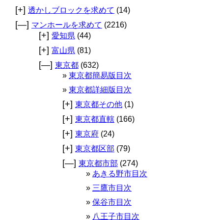
[+]
透かしブロックを求めて
(14)
[—]
マンホールを求めて
(2216)
[+]
愛知県
(44)
[+]
富山県
(81)
[—]
東京都
(632)
東京都簡易版目次
東京都詳細版目次
[+]
東京都その他
(1)
[+]
東京都直轄
(166)
[+]
東京府
(24)
[+]
東京都区部
(79)
[—]
東京都市部
(274)
あきる野市目次
三鷹市目次
保谷市目次
八王子市目次