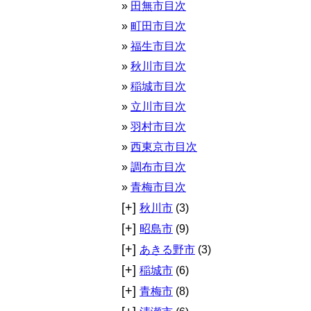
田無市目次
町田市目次
福生市目次
秋川市目次
稲城市目次
立川市目次
羽村市目次
西東京市目次
調布市目次
青梅市目次
[+]
秋川市
(3)
[+]
昭島市
(9)
[+]
あきる野市
(3)
[+]
稲城市
(6)
[+]
青梅市
(8)