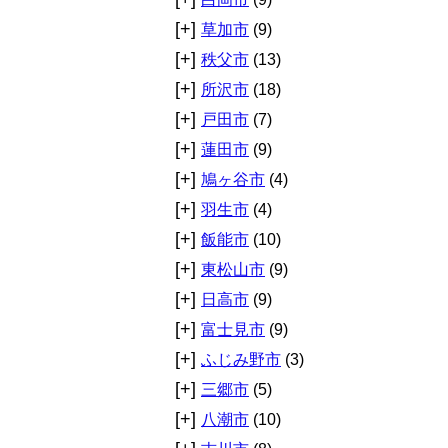
[+]
草加市
(9)
[+]
秩父市
(13)
[+]
所沢市
(18)
[+]
戸田市
(7)
[+]
蓮田市
(9)
[+]
鳩ヶ谷市
(4)
[+]
羽生市
(4)
[+]
飯能市
(10)
[+]
東松山市
(9)
[+]
日高市
(9)
[+]
富士見市
(9)
[+]
ふじみ野市
(3)
[+]
三郷市
(5)
[+]
八潮市
(10)