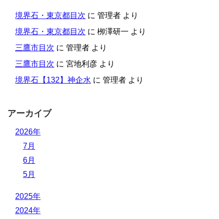
境界石・東京都目次
に
管理者
より
境界石・東京都目次
に
栁澤研一
より
三鷹市目次
に
管理者
より
三鷹市目次
に
宮地利彦
より
境界石【132】神企水
に
管理者
より
アーカイブ
2026年
7月
6月
5月
2025年
2024年