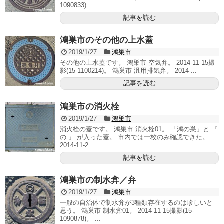
1090833)...
記事を読む
鴻巣市のその他の上水蓋
2019/1/27
鴻巣市
その他の上水蓋です。 鴻巣市 空気弁。 2014-11-15撮
影(15-1100214)。 鴻巣市 汎用排気弁。 2014-...
記事を読む
鴻巣市の消火栓
2019/1/27
鴻巣市
消火栓の蓋です。 鴻巣市 消火栓01。 「鴻の巣」と 『
の 』 が入った蓋。 市内では一枚のみ確認できた。
2014-11-2...
記事を読む
鴻巣市の制水弇／弁
2019/1/27
鴻巣市
一般の自治体で制水弇が3種類存在するのは珍しいと
思う。 鴻巣市 制水弇01。 2014-11-15撮影(15-
1090878)。 ...