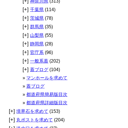
[+]
神奈川県
(313)
[+]
千葉県
(114)
[+]
茨城県
(78)
[+]
群馬県
(35)
[+]
山梨県
(55)
[+]
静岡県
(28)
[+]
官庁系
(96)
[+]
一般系蓋
(202)
[+]
蓋ブログ
(104)
マンホールを求めて
蓋ブログ
都道府県簡易版目次
都道府県詳細版目次
[+]
境界石を求めて
(153)
[+]
丸ポストを求めて
(204)