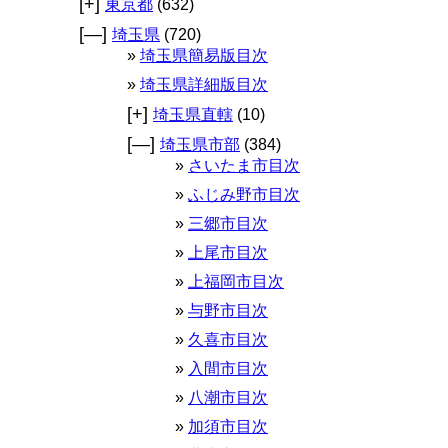
[+]
東京都
(632)
[—]
埼玉県
(720)
埼玉県簡易版目次
埼玉県詳細版目次
[+]
埼玉県直轄
(10)
[—]
埼玉県市部
(384)
さいたま市目次
ふじみ野市目次
三郷市目次
上尾市目次
上福岡市目次
与野市目次
久喜市目次
入間市目次
八潮市目次
加須市目次