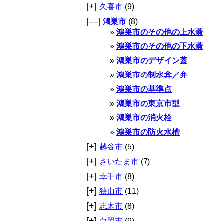
[+]
久喜市
(9)
[—]
鴻巣市
(8)
鴻巣市のその他の上水蓋
鴻巣市のその他の下水蓋
鴻巣市のデザイン蓋
鴻巣市の制水弇／弁
鴻巣市の基準点
鴻巣市の東京市型
鴻巣市の消火栓
鴻巣市の防火水槽
[+]
越谷市
(5)
[+]
さいたま市
(7)
[+]
幸手市
(8)
[+]
狭山市
(11)
[+]
志木市
(8)
[+]
白岡市
(9)