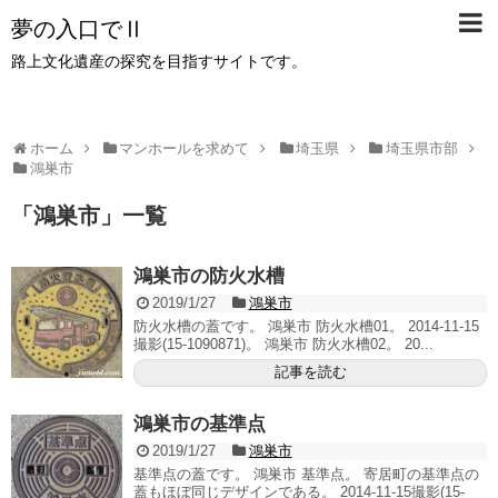
夢の入口でⅡ
路上文化遺産の探究を目指すサイトです。
ホーム
マンホールを求めて
埼玉県
埼玉県市部
鴻巣市
「
鴻巣市
」
一覧
鴻巣市の防火水槽
2019/1/27
鴻巣市
防火水槽の蓋です。 鴻巣市 防火水槽01。 2014-11-15
撮影(15-1090871)。 鴻巣市 防火水槽02。 20...
記事を読む
鴻巣市の基準点
2019/1/27
鴻巣市
基準点の蓋です。 鴻巣市 基準点。 寄居町の基準点の
蓋もほぼ同じデザインである。 2014-11-15撮影(15-