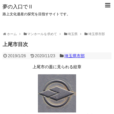
夢の入口でⅡ
路上文化遺産の探究を目指すサイトです。
ホーム
マンホールを求めて
埼玉県
埼玉県市部
上尾市目次
2019/1/26
2020/11/23
埼玉県市部
上尾市の蓋に見られる紋章