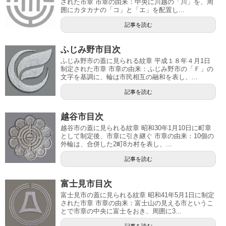
された市章 市章の由来：中央に川越の「川」を、周
囲にカタカナの「コ」と「エ」を配置し...
記事を読む
ふじみ野市目次
ふじみ野市の蓋に見られる紋章 平成１８年４月1日
制定された市章 市章の由来：ふじみ野市の「Ｆ」の
文字を基調に、輪は市民相互の融和を表し、...
記事を読む
越谷市目次
越谷市の蓋に見られる紋章 昭和30年1月10日に町章
として制定後、市章に引き継ぐ 市章の由来：10個の
外輪は、合併した2町8カ村を表し、...
記事を読む
富士見市目次
富士見市の蓋に見られる紋章 昭和41年5月1日に制定
された市章 市章の由来：富士山の見える市というこ
とで市章の中央に富士をおき、周囲に3...