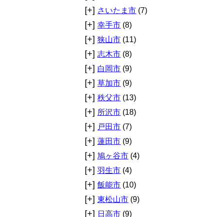
[+]
さいたま市
(7)
[+]
幸手市
(8)
[+]
狭山市
(11)
[+]
志木市
(8)
[+]
白岡市
(9)
[+]
草加市
(9)
[+]
秩父市
(13)
[+]
所沢市
(18)
[+]
戸田市
(7)
[+]
蓮田市
(9)
[+]
鳩ヶ谷市
(4)
[+]
羽生市
(4)
[+]
飯能市
(10)
[+]
東松山市
(9)
[+]
日高市
(9)