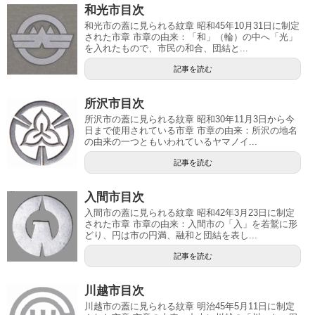
和光市目次
和光市の蓋に見られる紋章 昭和45年10月31日に制定
された市章 市章の由来：「和」（輪）の中へ「光」
を入れたもので、市民の和合、団結と...
記事を読む
所沢市目次
所沢市の蓋に見られる紋章 昭和30年11月3日から今
日まで使用されている市章 市章の由来：所沢の地名
の由来の一つともいわれているヤマノイ...
記事を読む
入間市目次
入間市の蓋に見られる紋章 昭和42年3月23日に制定
された市章 市章の由来：入間市の「入」を若鷲に形
どり、円は市の円満、融和と団結を表し...
記事を読む
川越市目次
川越市の蓋に見られる紋章 明治45年5月11日に制定