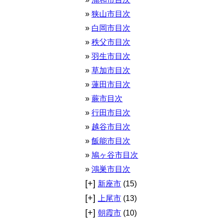
狭山市目次
白岡市目次
秩父市目次
羽生市目次
草加市目次
蓮田市目次
蕨市目次
行田市目次
越谷市目次
飯能市目次
鳩ヶ谷市目次
鴻巣市目次
[+]
新座市
(15)
[+]
上尾市
(13)
[+]
朝霞市
(10)