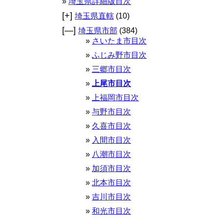
埼玉県詳細版目次
[+]
埼玉県直轄
(10)
[—]
埼玉県市部
(384)
さいたま市目次
ふじみ野市目次
三郷市目次
上尾市目次
上福岡市目次
与野市目次
久喜市目次
入間市目次
八潮市目次
加須市目次
北本市目次
吉川市目次
和光市目次