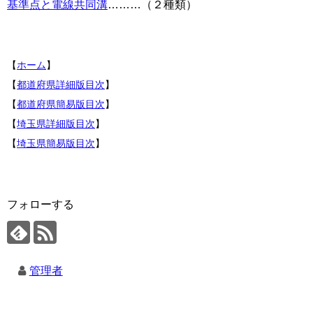
基準点と電線共同溝
………（２種類）
【
ホーム
】
【
都道府県詳細版目次
】
【
都道府県簡易版目次
】
【
埼玉県詳細版目次
】
【
埼玉県簡易版目次
】
フォローする
管理者