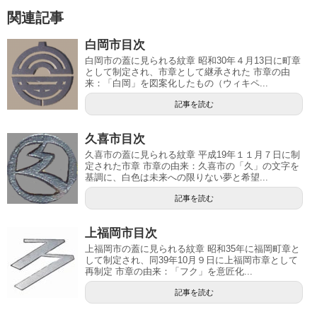
関連記事
白岡市目次
白岡市の蓋に見られる紋章 昭和30年４月13日に町章
として制定され、市章として継承された 市章の由
来：「白岡」を図案化したもの（ウィキペ...
記事を読む
久喜市目次
久喜市の蓋に見られる紋章 平成19年１１月７日に制
定された市章 市章の由来：久喜市の「久」の文字を
基調に、白色は未来への限りない夢と希望...
記事を読む
上福岡市目次
上福岡市の蓋に見られる紋章 昭和35年に福岡町章と
して制定され、同39年10月９日に上福岡市章として
再制定 市章の由来：「フク」を意匠化...
記事を読む