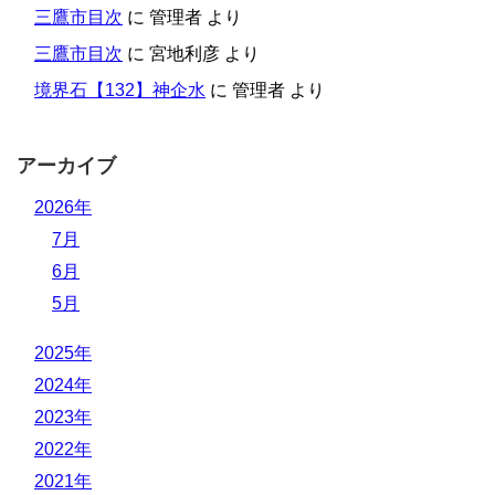
三鷹市目次
に
管理者
より
三鷹市目次
に
宮地利彦
より
境界石【132】神企水
に
管理者
より
アーカイブ
2026年
7月
6月
5月
2025年
2024年
2023年
2022年
2021年