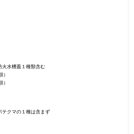
防火水槽蓋１種類含む
類）
類）
ポテクマの１種は含まず