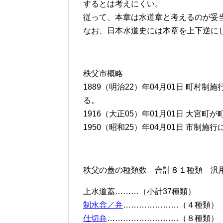
するとは考えにくい。
従って、本章は水道章と考えるのが妥
なお、日本水道史には本章を上下逆に
秩父市概略
1889（明治22）年04月01日 町
る。
1916（大正05）年01月01日 大宮
1950（昭和25）年04月01日 市制
秩父の蓋の種類数 合計８１種類 汎
上水道蓋………（小計37種類）
制水弇／弁
…………………（４種類）
仕切弁
………………………（８種類）