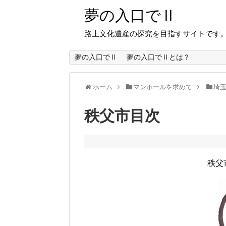
夢の入口でⅡ
路上文化遺産の探究を目指すサイトです
夢の入口でⅡ
夢の入口でⅡとは？
ホーム
マンホールを求めて
埼
秩父市目次
秩父