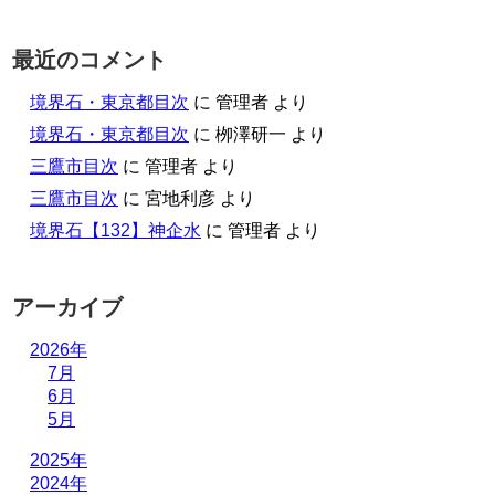
最近のコメント
境界石・東京都目次
に
管理者
より
境界石・東京都目次
に
栁澤研一
より
三鷹市目次
に
管理者
より
三鷹市目次
に
宮地利彦
より
境界石【132】神企水
に
管理者
より
アーカイブ
2026年
7月
6月
5月
2025年
2024年