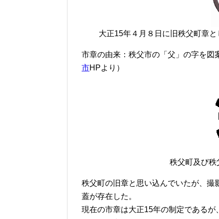
大正15年４月８日に旧秩父町章
市章の由来：秩父市の「父」の字を図
市
HPより）
秩父町及び秩
秩父町の旧章と思い込んでいたが、撮
蓋が存在した。
現在の市章は大正15年の制定である