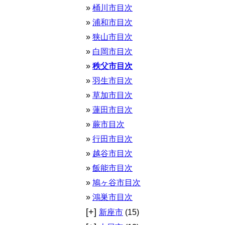
桶川市目次
浦和市目次
狭山市目次
白岡市目次
秩父市目次
羽生市目次
草加市目次
蓮田市目次
蕨市目次
行田市目次
越谷市目次
飯能市目次
鳩ヶ谷市目次
鴻巣市目次
[+]
新座市
(15)