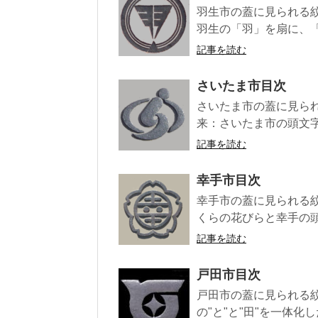
羽生市の蓋に見られる紋
羽生の「羽」を扇に、「
記事を読む
さいたま市目次
さいたま市の蓋に見られ
来：さいたま市の頭文字
記事を読む
幸手市目次
幸手市の蓋に見られる紋
くらの花びらと幸手の頭
記事を読む
戸田市目次
戸田市の蓋に見られる紋
の"と"と"田"を一体化