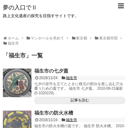
夢の入口でⅡ
路上文化遺産の探究を目指すサイトです。
ホーム
マンホールを求めて
東京都
東京都市部
福生市
「
福生市
」
一覧
福生市の七夕蓋
2018/11/24
福生市
七夕の笹竹を立てたときに根元の部分を差し込む穴を
覆うための蓋です。 福生市 七夕蓋。 2010-08-21撮影
(5-1020229)...
記事を読む
福生市の防火水槽
2018/11/24
福生市
福生市の防火水槽の蓋です。 福生市 防火水槽。 2010-