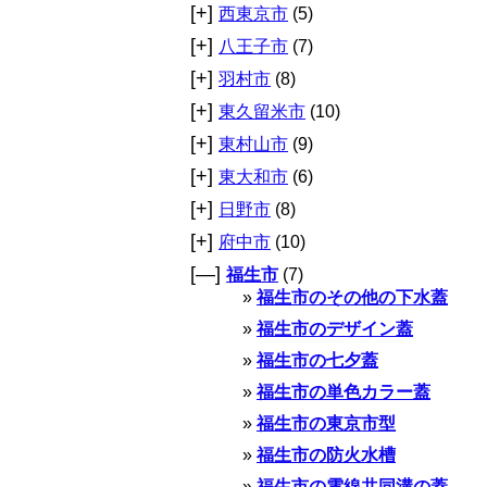
[+]
西東京市
(5)
[+]
八王子市
(7)
[+]
羽村市
(8)
[+]
東久留米市
(10)
[+]
東村山市
(9)
[+]
東大和市
(6)
[+]
日野市
(8)
[+]
府中市
(10)
[—]
福生市
(7)
福生市のその他の下水蓋
福生市のデザイン蓋
福生市の七夕蓋
福生市の単色カラー蓋
福生市の東京市型
福生市の防火水槽
福生市の電線共同溝の蓋