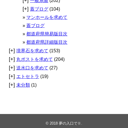
[+]
一般系蓋
(202)
[+]
蓋ブログ
(104)
マンホールを求めて
蓋ブログ
都道府県簡易版目次
都道府県詳細版目次
[+]
境界石を求めて
(153)
[+]
丸ポストを求めて
(204)
[+]
送水口を求めて
(27)
[+]
エトセトラ
(19)
[+]
未分類
(1)
© 2018
夢の入口でⅡ
.