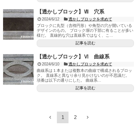
【透かしブロック】Ⅶ 穴系
2024/6/12
透かしブロックを求めて
ブロックに丸型（含楕円形）や角型の穴が開いている
デザインのもの。 ブロック塀の下部に有ることが多い
様だ。 直線的な穴は直線系ではなく、こ...
記事を読む
【透かしブロック】Ⅵ 曲線系
2024/6/10
透かしブロックを求めて
曲線系は１本または複数本の曲線で構成されるブロッ
ク。 直線系と異なり余り見かけないのが不思議だ。
項番は以下の通りにした。 曲線系...
記事を読む
1
2