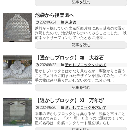
記事を読む
池袋から後楽園へ
2024/6/24
東京篇
以前から探していた文京区西片町にある謎蓋の位置が
判明したので、池袋駅から歩いてみることにした。 以
前ネットサーフィンしていたときに池袋...
記事を読む
【透かしブロック】Ⅻ 大谷石
2024/6/22
透かしブロックを求めて
透かしブロックとはかなり異なるが、塀繋がりと言う
ことで大谷石に刻まれたデザインを纏めてみた。 この
手の物は余り乗り気がしないので、気分が向...
記事を読む
【透かしブロック】Ⅺ 万年塀
2024/6/20
透かしブロックを求めて
本来の透かしブロックとは異なるが、類似と言うこと
で纏めてみた。 「万年塀」と言うのは通称のようで、
正式名称は「鉄筋コンクリート組立塀」らし...