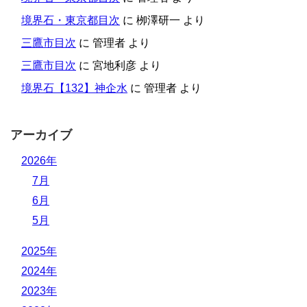
境界石・東京都目次
に
栁澤研一
より
三鷹市目次
に
管理者
より
三鷹市目次
に
宮地利彦
より
境界石【132】神企水
に
管理者
より
アーカイブ
2026年
7月
6月
5月
2025年
2024年
2023年