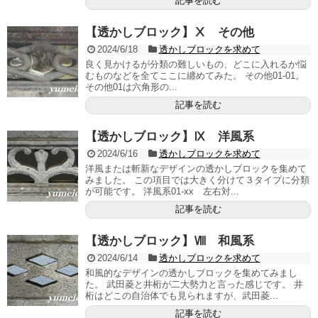
記事を読む
【透かしブロック】Ⅹ その他
2024/6/18
透かしブロックを求めて
良く見かけるが分類の難しいもの、どこに入れるか悩
むものなどを全てここに纏めてみた。 その他01-01。
その他01は六角形の...
記事を読む
【透かしブロック】Ⅸ 洋風系
2024/6/16
透かしブロックを求めて
洋風または斬新なデザインの透かしブロックを集めて
みました。 この項目では大きく分けて３タイプに分類
が可能です。 洋風系01-xx 左右対...
記事を読む
【透かしブロック】Ⅷ 和風系
2024/6/14
透かしブロックを求めて
和風的なデザインの透かしブロックを集めてみまし
た。 武田菱と井桁が二大勢力と言った感じです。 井
桁はどこの自治体でも見られますが、武田菱...
記事を読む