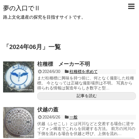
夢の入口でⅡ
路上文化遺産の探究を目指すサイトです。
「
2024年06月
」
一覧
柱種標 メーカー不明
2024/6/30
柱種標を求めて
まだ柱種標に興味を持つ前に、何となく撮影した柱種
標。 今となっては正確な撮影場所は不明。 写真から
得られる情報は製造年らしき数字と型...
記事を読む
伏越の蓋
2024/6/26
一般
伏越（ふせこし）とは河川などと交差する場合に逆サ
イフォン構造でこれらを回避する方法。 前方の河川の
下側を流れる場合を伏越と呼び、上側を流れ...