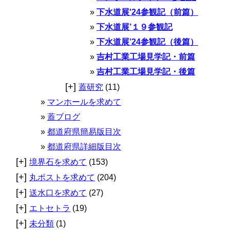
下水道展'24参観記（前篇）
下水道展’１９参観記
下水道展’24参観記（後篇）
吉村工業工場見学記・前篇
吉村工業工場見学記・後篇
[+]
蓋研究
(11)
マンホールを求めて
蓋ブログ
都道府県簡易版目次
都道府県詳細版目次
[+]
境界石を求めて
(153)
[+]
丸ポストを求めて
(204)
[+]
送水口を求めて
(27)
[+]
エトセトラ
(19)
[+]
未分類
(1)