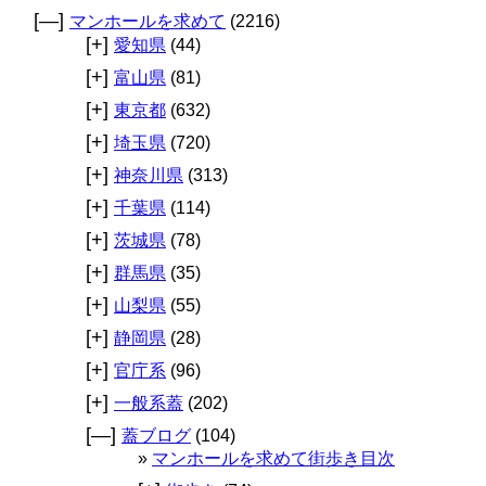
[—]
マンホールを求めて
(2216)
[+]
愛知県
(44)
[+]
富山県
(81)
[+]
東京都
(632)
[+]
埼玉県
(720)
[+]
神奈川県
(313)
[+]
千葉県
(114)
[+]
茨城県
(78)
[+]
群馬県
(35)
[+]
山梨県
(55)
[+]
静岡県
(28)
[+]
官庁系
(96)
[+]
一般系蓋
(202)
[—]
蓋ブログ
(104)
マンホールを求めて街歩き目次