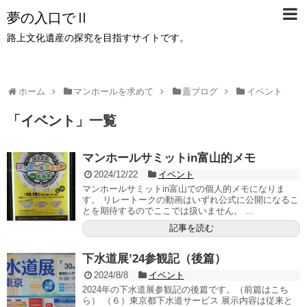
夢の入口でⅡ
路上文化遺産の探究を目指すサイトです。
ホーム
マンホールを求めて
蓋ブログ
イベント
「
イベント
」
一覧
マンホールサミットin富山的メモ
2024/12/22
イベント
マンホールサミットin富山での個人的メモになりま
す。 リレートークの動画はいずれ公式に公開になるこ
とを期待するのでここでは扱いません。 ...
記事を読む
下水道展’24参観記（後篇）
2024/8/8
イベント
2024年の下水道展参観記の後篇です。（前篇はこち
ら） （６）東京都下水道サービス 展示内容は従来と