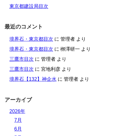
東京都建設局目次
最近のコメント
境界石・東京都目次
に
管理者
より
境界石・東京都目次
に
栁澤研一
より
三鷹市目次
に
管理者
より
三鷹市目次
に
宮地利彦
より
境界石【132】神企水
に
管理者
より
アーカイブ
2026年
7月
6月