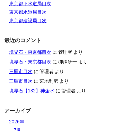
東京都下水道局目次
東京都水道局目次
東京都建設局目次
最近のコメント
境界石・東京都目次
に
管理者
より
境界石・東京都目次
に
栁澤研一
より
三鷹市目次
に
管理者
より
三鷹市目次
に
宮地利彦
より
境界石【132】神企水
に
管理者
より
アーカイブ
2026年
7月