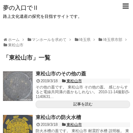
夢の入口でⅡ
路上文化遺産の探究を目指すサイトです。
ホーム
マンホールを求めて
埼玉県
埼玉県市部
東松山市
「
東松山市
」
一覧
東松山市のその他の蓋
2019/3/18
東松山市
その他の蓋です。 東松山市 その他の蓋。 感じからす
ると電線共同溝の蓋かもしれない。 2010-11-14撮影(5-
1140631...
記事を読む
東松山市の防火水槽
2019/3/18
東松山市
防火水槽の蓋です。 東松山市 耐震貯水槽 説明板。 東