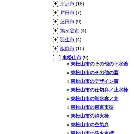
[+]
所沢市
(18)
[+]
戸田市
(7)
[+]
蓮田市
(9)
[+]
鳩ヶ谷市
(4)
[+]
羽生市
(4)
[+]
飯能市
(10)
[—]
東松山市
(9)
東松山市のその他の下水蓋
東松山市のその他の蓋
東松山市のデザイン蓋
東松山市の仕切弁／止水栓
東松山市の制水弇／弁
東松山市の東京市型
東松山市の消火栓
東松山市の空気弁
東松山市の防火水槽