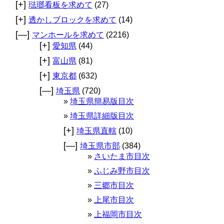
[+]
琺瑯看板を求めて
(27)
[+]
透かしブロックを求めて
(14)
[—]
マンホールを求めて
(2216)
[+]
愛知県
(44)
[+]
富山県
(81)
[+]
東京都
(632)
[—]
埼玉県
(720)
埼玉県簡易版目次
埼玉県詳細版目次
[+]
埼玉県直轄
(10)
[—]
埼玉県市部
(384)
さいたま市目次
ふじみ野市目次
三郷市目次
上尾市目次
上福岡市目次