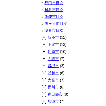
行田市目次
越谷市目次
飯能市目次
鳩ヶ谷市目次
鴻巣市目次
[+]
新座市
(15)
[+]
上尾市
(13)
[+]
朝霞市
(10)
[+]
入間市
(7)
[+]
岩槻市
(3)
[+]
浦和市
(6)
[+]
大宮市
(3)
[+]
桶川市
(6)
[+]
春日部市
(8)
[+]
加須市
(7)