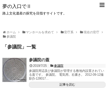
夢の入口でⅡ
路上文化遺産の探究を目指すサイトです。
ホーム
マンホールを求めて
官庁系
現在の官庁
参議院
「
参議院
」
一覧
参議院の蓋
2019/7/25
参議院
参議院周辺及び参議院が管理する敷地内設置されてい
る蓋です。 参議院。 電気用。右書き。 2012-09-12撮
影(5-128017...
記事を読む