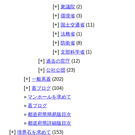
[+]
衆議院
(2)
[+]
環境省
(3)
[+]
国土交通省
(11)
[+]
法務省
(1)
[+]
防衛省
(8)
[+]
文部科学省
(1)
[+]
過去の官庁
(12)
[+]
公社公団
(23)
[+]
一般系蓋
(202)
[+]
蓋ブログ
(104)
マンホールを求めて
蓋ブログ
都道府県簡易版目次
都道府県詳細版目次
[+]
境界石を求めて
(153)