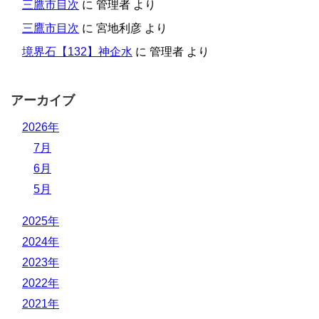
三鷹市目次
に
管理者
より
三鷹市目次
に
宮地利彦
より
境界石【132】神企水
に
管理者
より
アーカイブ
2026年
7月
6月
5月
2025年
2024年
2023年
2022年
2021年