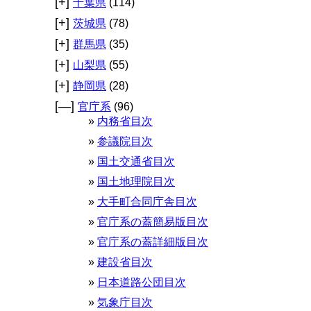
[+]
千葉県
(114)
[+]
茨城県
(78)
[+]
群馬県
(35)
[+]
山梨県
(55)
[+]
静岡県
(28)
[—]
官庁系
(96)
内務省目次
参議院目次
国土交通省目次
国土地理院目次
大手町合同庁舎目次
官庁系の蓋簡易版目次
官庁系の蓋詳細版目次
建設省目次
日本道路公団目次
気象庁目次