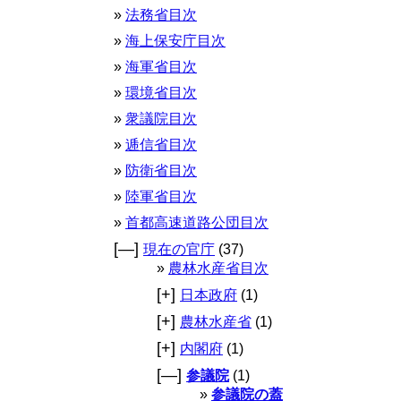
法務省目次
海上保安庁目次
海軍省目次
環境省目次
衆議院目次
逓信省目次
防衛省目次
陸軍省目次
首都高速道路公団目次
[—]
現在の官庁
(37)
農林水産省目次
[+]
日本政府
(1)
[+]
農林水産省
(1)
[+]
内閣府
(1)
[—]
参議院
(1)
参議院の蓋