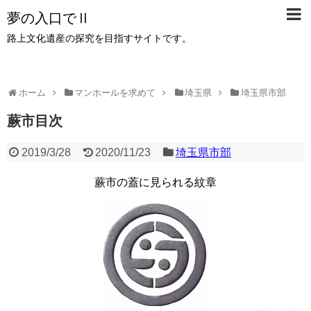
夢の入口でⅡ
路上文化遺産の探究を目指すサイトです。
ホーム
マンホールを求めて
埼玉県
埼玉県市部
蕨市目次
2019/3/28
2020/11/23
埼玉県市部
蕨市の蓋に見られる紋章