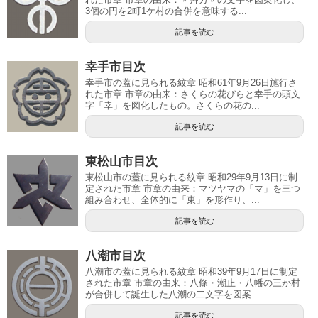
3個の円を2町1ケ村の合併を意味する...
記事を読む
幸手市目次
幸手市の蓋に見られる紋章 昭和61年9月26日施行さ
れた市章 市章の由来：さくらの花びらと幸手の頭文
字「幸」を図化したもの。さくらの花の...
記事を読む
東松山市目次
東松山市の蓋に見られる紋章 昭和29年9月13日に制
定された市章 市章の由来：マツヤマの「マ」を三つ
組み合わせ、全体的に「東」を形作り、...
記事を読む
八潮市目次
八潮市の蓋に見られる紋章 昭和39年9月17日に制定
された市章 市章の由来：八條・潮止・八幡の三か村
が合併して誕生した八潮の二文字を図案...
記事を読む