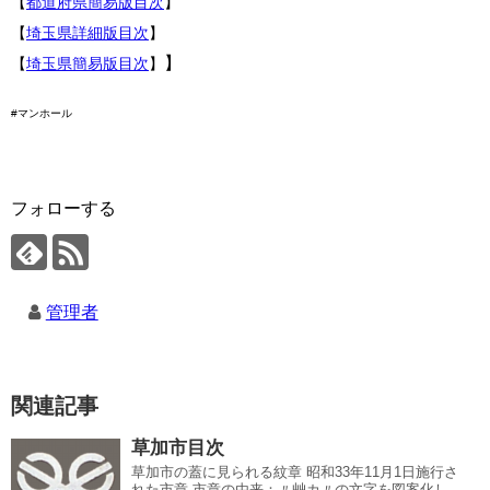
【
都道府県簡易版目次
】
【
埼玉県詳細版目次
】
】
【
埼玉県簡易版目次
】
#マンホール
フォローする
管理者
関連記事
草加市目次
草加市の蓋に見られる紋章 昭和33年11月1日施行さ
れた市章 市章の由来：〃艸カ〃の文字を図案化し、