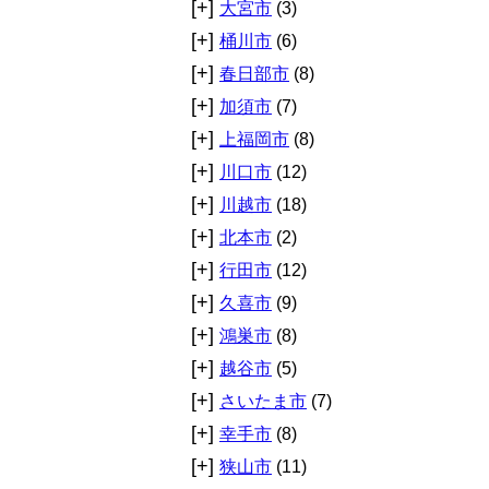
[+]
大宮市
(3)
[+]
桶川市
(6)
[+]
春日部市
(8)
[+]
加須市
(7)
[+]
上福岡市
(8)
[+]
川口市
(12)
[+]
川越市
(18)
[+]
北本市
(2)
[+]
行田市
(12)
[+]
久喜市
(9)
[+]
鴻巣市
(8)
[+]
越谷市
(5)
[+]
さいたま市
(7)
[+]
幸手市
(8)
[+]
狭山市
(11)