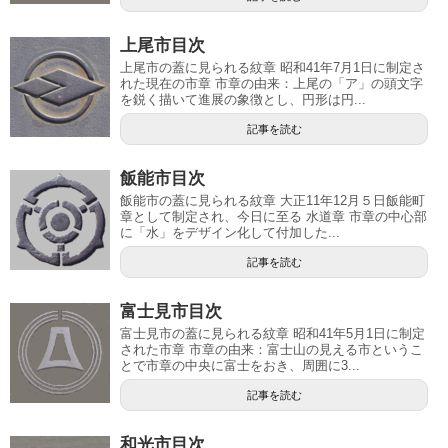
上尾市目次
上尾市の蓋に見られる紋章 昭和41年7月1日に制定さ
れた現在の市章 市章の由来：上尾の「ア」の頭文字
を鋭く描いて進展の象徴とし、円形は円...
記事を読む
飯能市目次
飯能市の蓋に見られる紋章 大正11年12月５日飯能町
章として制定され、今日に至る 水道章 市章の中心部
に「水」をデザイン化して付加した...
記事を読む
富士見市目次
富士見市の蓋に見られる紋章 昭和41年5月1日に制定
された市章 市章の由来：富士山の見える市というこ
とで市章の中央に富士をおき、周囲に3...
記事を読む
和光市目次