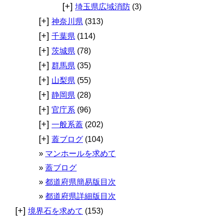
[+]
埼玉県広域消防
(3)
[+]
神奈川県
(313)
[+]
千葉県
(114)
[+]
茨城県
(78)
[+]
群馬県
(35)
[+]
山梨県
(55)
[+]
静岡県
(28)
[+]
官庁系
(96)
[+]
一般系蓋
(202)
[+]
蓋ブログ
(104)
マンホールを求めて
蓋ブログ
都道府県簡易版目次
都道府県詳細版目次
[+]
境界石を求めて
(153)