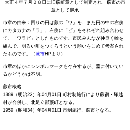
大正４年７月２８日に旧蕨町章として制定され、蕨市の市
章として継承
市章の由来：回りの円は蕨の「ワ」を、また円の中の右側
にカタカナの「ラ」、左側に「ビ」をそれぞれ組み合わせ
て、「ワラビ」としたものです。市民みんなが仲良く輪を
組んで、明るい町をつくろうという願いをこめて考案され
たものです。（
蕨市
HPより）
市章のほかにシンボルマークも存在するが、蓋に付いてい
るかどうかは不明。
蕨市概略
1889（明治22）年04月01日 町村制施行により蕨宿・塚越
村が合併し、北足立郡蕨町となる。
1959（昭和34）年04月01日 市制施行、蕨市となる。