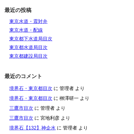
最近の投稿
東京水道・震対弁
東京水道・配線
東京都下水道局目次
東京都水道局目次
東京都建設局目次
最近のコメント
境界石・東京都目次
に
管理者
より
境界石・東京都目次
に
栁澤研一
より
三鷹市目次
に
管理者
より
三鷹市目次
に
宮地利彦
より
境界石【132】神企水
に
管理者
より