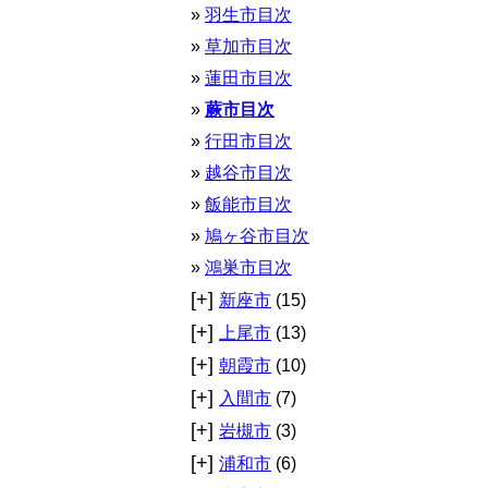
羽生市目次
草加市目次
蓮田市目次
蕨市目次
行田市目次
越谷市目次
飯能市目次
鳩ヶ谷市目次
鴻巣市目次
[+]
新座市
(15)
[+]
上尾市
(13)
[+]
朝霞市
(10)
[+]
入間市
(7)
[+]
岩槻市
(3)
[+]
浦和市
(6)