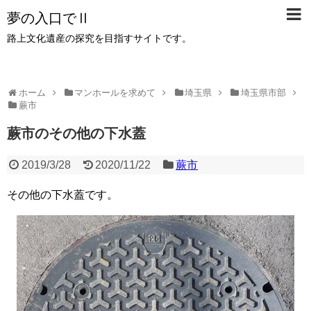
夢の入口でⅡ
路上文化遺産の探究を目指すサイトです。
ホーム
マンホールを求めて
埼玉県
埼玉県市部
蕨市
蕨市のその他の下水蓋
2019/3/28
2020/11/22
蕨市
その他の下水蓋です。