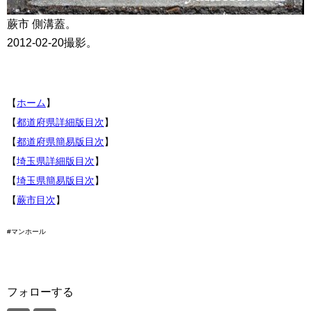
蕨市 側溝蓋。
2012-02-20撮影。
【
ホーム
】
【
都道府県詳細版目次
】
【
都道府県簡易版目次
】
【
埼玉県詳細版目次
】
【
埼玉県簡易版目次
】
【
蕨市目次
】
#マンホール
フォローする