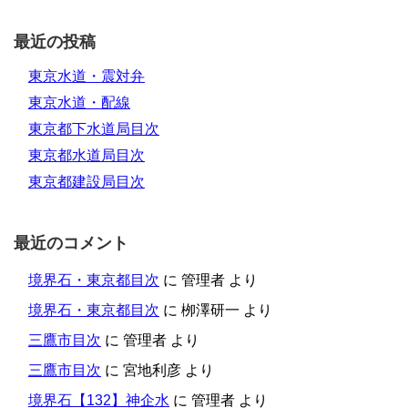
最近の投稿
東京水道・震対弁
東京水道・配線
東京都下水道局目次
東京都水道局目次
東京都建設局目次
最近のコメント
境界石・東京都目次
に
管理者
より
境界石・東京都目次
に
栁澤研一
より
三鷹市目次
に
管理者
より
三鷹市目次
に
宮地利彦
より
境界石【132】神企水
に
管理者
より