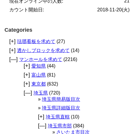
21
現在オンライン中の人数:
カウント開始日:
2018-11-20(火)
Categories
[+]
琺瑯看板を求めて
(27)
[+]
透かしブロックを求めて
(14)
[—]
マンホールを求めて
(2216)
[+]
愛知県
(44)
[+]
富山県
(81)
[+]
東京都
(632)
[—]
埼玉県
(720)
埼玉県簡易版目次
埼玉県詳細版目次
[+]
埼玉県直轄
(10)
[—]
埼玉県市部
(384)
さいたま市目次