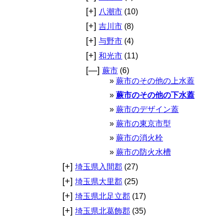
[+]
八潮市
(10)
[+]
吉川市
(8)
[+]
与野市
(4)
[+]
和光市
(11)
[—]
蕨市
(6)
蕨市のその他の上水蓋
蕨市のその他の下水蓋
蕨市のデザイン蓋
蕨市の東京市型
蕨市の消火栓
蕨市の防火水槽
[+]
埼玉県入間郡
(27)
[+]
埼玉県大里郡
(25)
[+]
埼玉県北足立郡
(17)
[+]
埼玉県北葛飾郡
(35)