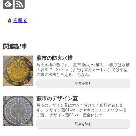
管理者
関連記事
蕨市の防火水槽
防火水槽の蓋です。 蕨市 防火水槽01。 ○数字は水槽
の容量で、27トン（または立方メートル）では小型
の防火水槽と言える。 ちなみ...
記事を読む
蕨市のデザイン蓋
蕨市のデザイン蓋は大きく分けて４種類存在しま
す。 デザイン蓋01-xx ケヤキとニチニチソウを描
く蓋。 デザイン蓋02-xx 蓋全体にケ...
記事を読む