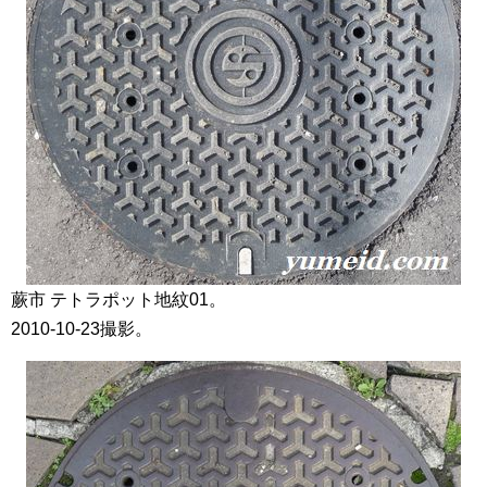
蕨市 テトラポット地紋01。
2010-10-23撮影。