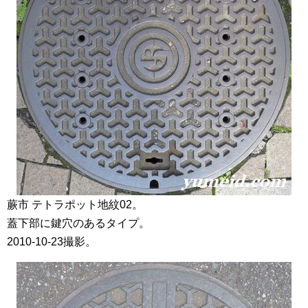
蕨市 テトラポット地紋02。
蓋下部に鍵穴のあるタイプ。
2010-10-23撮影。