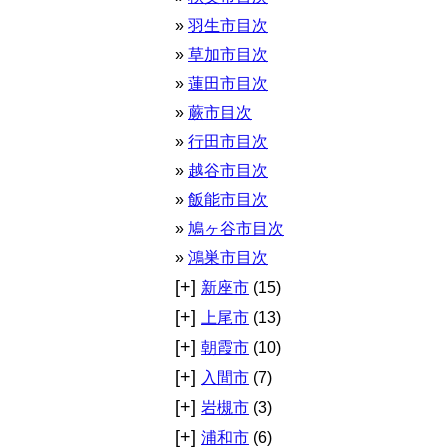
羽生市目次
草加市目次
蓮田市目次
蕨市目次
行田市目次
越谷市目次
飯能市目次
鳩ヶ谷市目次
鴻巣市目次
[+]
新座市
(15)
[+]
上尾市
(13)
[+]
朝霞市
(10)
[+]
入間市
(7)
[+]
岩槻市
(3)
[+]
浦和市
(6)