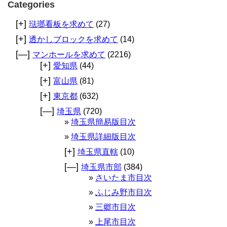
Categories
[+]
琺瑯看板を求めて
(27)
[+]
透かしブロックを求めて
(14)
[—]
マンホールを求めて
(2216)
[+]
愛知県
(44)
[+]
富山県
(81)
[+]
東京都
(632)
[—]
埼玉県
(720)
埼玉県簡易版目次
埼玉県詳細版目次
[+]
埼玉県直轄
(10)
[—]
埼玉県市部
(384)
さいたま市目次
ふじみ野市目次
三郷市目次
上尾市目次