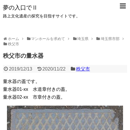
夢の入口でⅡ
路上文化遺産の探究を目指すサイトです。
ホーム
マンホールを求めて
埼玉県
埼玉県市部
秩父市
秩父市の量水器
2019/12/13
2020/11/22
秩父市
量水器の蓋です。
量水器01-xx 水道章付きの蓋。
量水器02-xx 市章付きの蓋。