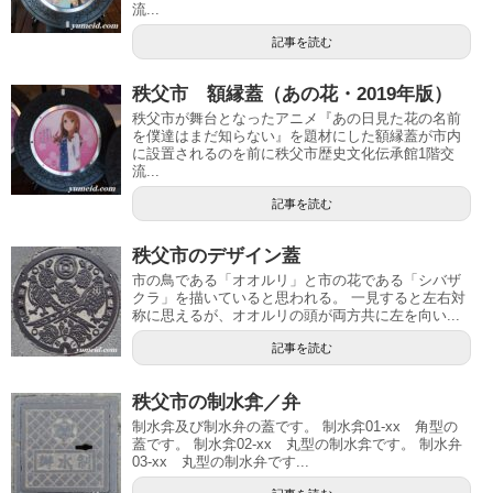
流...
記事を読む
秩父市 額縁蓋（あの花・2019年版）
秩父市が舞台となったアニメ『あの日見た花の名前
を僕達はまだ知らない』を題材にした額縁蓋が市内
に設置されるのを前に秩父市歴史文化伝承館1階交
流...
記事を読む
秩父市のデザイン蓋
市の鳥である「オオルリ」と市の花である「シバザ
クラ」を描いていると思われる。 一見すると左右対
称に思えるが、オオルリの頭が両方共に左を向い...
記事を読む
秩父市の制水弇／弁
制水弇及び制水弁の蓋です。 制水弇01-xx 角型の
蓋です。 制水弇02-xx 丸型の制水弇です。 制水弁
03-xx 丸型の制水弁です...