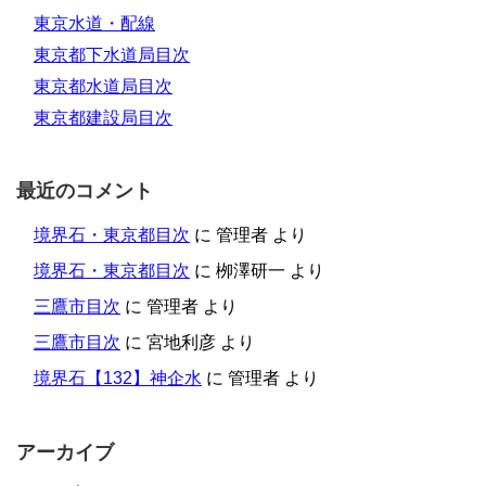
東京水道・配線
東京都下水道局目次
東京都水道局目次
東京都建設局目次
最近のコメント
境界石・東京都目次
に
管理者
より
境界石・東京都目次
に
栁澤研一
より
三鷹市目次
に
管理者
より
三鷹市目次
に
宮地利彦
より
境界石【132】神企水
に
管理者
より
アーカイブ