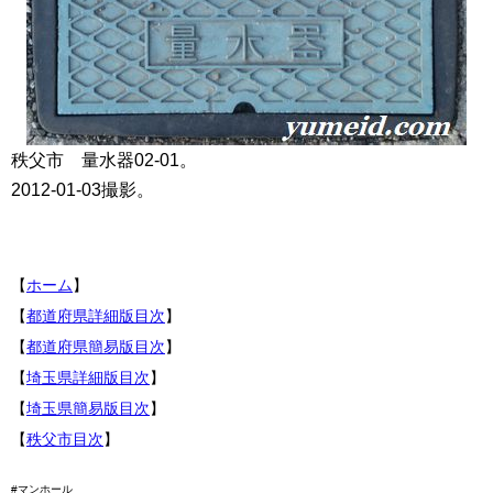
秩父市 量水器02-01。
2012-01-03撮影。
【
ホーム
】
【
都道府県詳細版目次
】
【
都道府県簡易版目次
】
【
埼玉県詳細版目次
】
【
埼玉県簡易版目次
】
【
秩父市目次
】
#マンホール