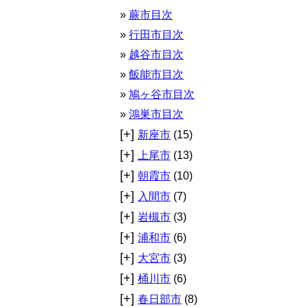
蕨市目次
行田市目次
越谷市目次
飯能市目次
鳩ヶ谷市目次
鴻巣市目次
[+]
新座市
(15)
[+]
上尾市
(13)
[+]
朝霞市
(10)
[+]
入間市
(7)
[+]
岩槻市
(3)
[+]
浦和市
(6)
[+]
大宮市
(3)
[+]
桶川市
(6)
[+]
春日部市
(8)