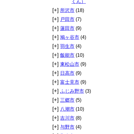
くん）
[+]
所沢市
(18)
[+]
戸田市
(7)
[+]
蓮田市
(9)
[+]
鳩ヶ谷市
(4)
[+]
羽生市
(4)
[+]
飯能市
(10)
[+]
東松山市
(9)
[+]
日高市
(9)
[+]
富士見市
(9)
[+]
ふじみ野市
(3)
[+]
三郷市
(5)
[+]
八潮市
(10)
[+]
吉川市
(8)
[+]
与野市
(4)