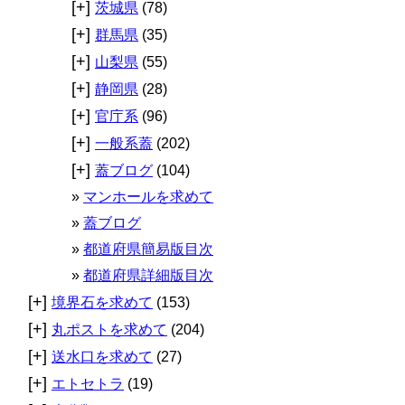
[+]
茨城県
(78)
[+]
群馬県
(35)
[+]
山梨県
(55)
[+]
静岡県
(28)
[+]
官庁系
(96)
[+]
一般系蓋
(202)
[+]
蓋ブログ
(104)
マンホールを求めて
蓋ブログ
都道府県簡易版目次
都道府県詳細版目次
[+]
境界石を求めて
(153)
[+]
丸ポストを求めて
(204)
[+]
送水口を求めて
(27)
[+]
エトセトラ
(19)