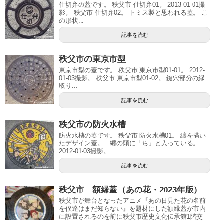
仕切弁の蓋です。 秩父市 仕切弁01。 2013-01-01撮
影。 秩父市 仕切弁02。 トミス製と思われる蓋。 こ
の形状...
記事を読む
秩父市の東京市型
東京市型の蓋です。 秩父市 東京市型01-01。 2012-
01-03撮影。 秩父市 東京市型01-02。 鍵穴部分の縁
取り...
記事を読む
秩父市の防火水槽
防火水槽の蓋です。 秩父市 防火水槽01。 纏を描い
たデザイン蓋。 纏の頭に「ち」と入っている。
2012-01-03撮影。 ...
記事を読む
秩父市 額縁蓋（あの花・2023年版）
秩父市が舞台となったアニメ『あの日見た花の名前
を僕達はまだ知らない』を題材にした額縁蓋が市内
に設置されるのを前に秩父市歴史文化伝承館1階交