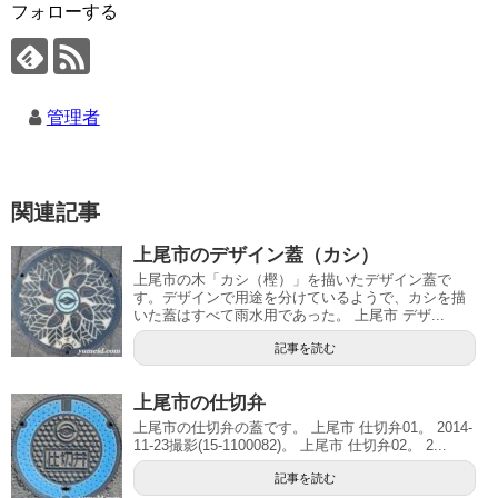
フォローする
管理者
関連記事
上尾市のデザイン蓋（カシ）
上尾市の木「カシ（樫）」を描いたデザイン蓋で
す。デザインで用途を分けているようで、カシを描
いた蓋はすべて雨水用であった。 上尾市 デザ...
記事を読む
上尾市の仕切弁
上尾市の仕切弁の蓋です。 上尾市 仕切弁01。 2014-
11-23撮影(15-1100082)。 上尾市 仕切弁02。 2...
記事を読む