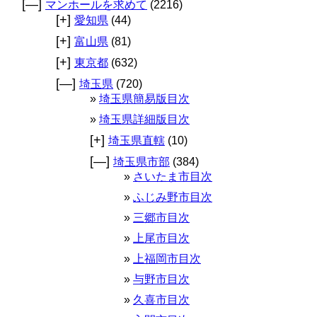
[—]
マンホールを求めて
(2216)
[+]
愛知県
(44)
[+]
富山県
(81)
[+]
東京都
(632)
[—]
埼玉県
(720)
埼玉県簡易版目次
埼玉県詳細版目次
[+]
埼玉県直轄
(10)
[—]
埼玉県市部
(384)
さいたま市目次
ふじみ野市目次
三郷市目次
上尾市目次
上福岡市目次
与野市目次
久喜市目次