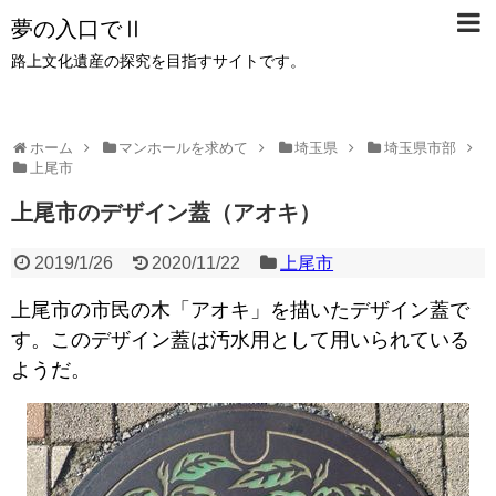
夢の入口でⅡ
路上文化遺産の探究を目指すサイトです。
ホーム
マンホールを求めて
埼玉県
埼玉県市部
上尾市
上尾市のデザイン蓋（アオキ）
2019/1/26
2020/11/22
上尾市
上尾市の市民の木「アオキ」を描いたデザイン蓋で
す。
このデザイン蓋は汚水用として用いられている
ようだ。