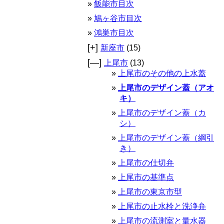
飯能市目次
鳩ヶ谷市目次
鴻巣市目次
[+]
新座市
(15)
[—]
上尾市
(13)
上尾市のその他の上水蓋
上尾市のデザイン蓋（アオ
キ）
上尾市のデザイン蓋（カ
シ）
上尾市のデザイン蓋（綱引
き）
上尾市の仕切弁
上尾市の基準点
上尾市の東京市型
上尾市の止水栓と洗浄弁
上尾市の流測室と量水器