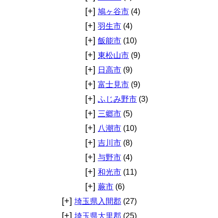
[+]
鳩ヶ谷市
(4)
[+]
羽生市
(4)
[+]
飯能市
(10)
[+]
東松山市
(9)
[+]
日高市
(9)
[+]
富士見市
(9)
[+]
ふじみ野市
(3)
[+]
三郷市
(5)
[+]
八潮市
(10)
[+]
吉川市
(8)
[+]
与野市
(4)
[+]
和光市
(11)
[+]
蕨市
(6)
[+]
埼玉県入間郡
(27)
[+]
埼玉県大里郡
(25)