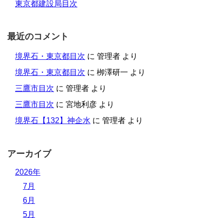
東京都建設局目次
最近のコメント
境界石・東京都目次
に
管理者
より
境界石・東京都目次
に
栁澤研一
より
三鷹市目次
に
管理者
より
三鷹市目次
に
宮地利彦
より
境界石【132】神企水
に
管理者
より
アーカイブ
2026年
7月
6月
5月