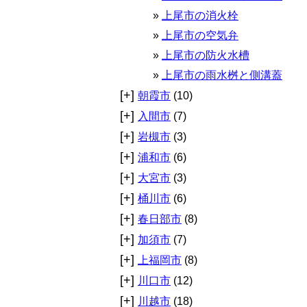
上尾市の消火栓
上尾市の空気弁
上尾市の防火水槽
上尾市の雨水桝と側溝蓋
[+]
朝霞市
(10)
[+]
入間市
(7)
[+]
岩槻市
(3)
[+]
浦和市
(6)
[+]
大宮市
(3)
[+]
桶川市
(6)
[+]
春日部市
(8)
[+]
加須市
(7)
[+]
上福岡市
(8)
[+]
川口市
(12)
[+]
川越市
(18)