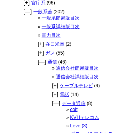
[+]
官庁系
(96)
[—]
一般系蓋
(202)
一般系簡易版目次
一般系詳細版目次
電力目次
[+]
在日米軍
(2)
[+]
ガス
(55)
[—]
通信
(46)
通信会社簡易版目次
通信会社詳細版目次
[+]
ケーブルテレビ
(9)
[+]
電話
(14)
[—]
データ通信
(8)
colt
KVHテレコム
Level(3)