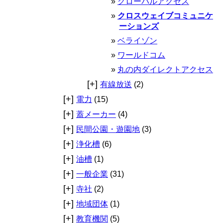
グローバルアクセス
クロスウェイブコミュニケ
ーションズ
ベライゾン
ワールドコム
丸の内ダイレクトアクセス
[+]
有線放送
(2)
[+]
電力
(15)
[+]
蓋メーカー
(4)
[+]
民間公園・遊園地
(3)
[+]
浄化槽
(6)
[+]
油槽
(1)
[+]
一般企業
(31)
[+]
寺社
(2)
[+]
地域団体
(1)
[+]
教育機関
(5)