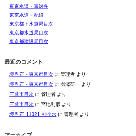
東京水道・震対弁
東京水道・配線
東京都下水道局目次
東京都水道局目次
東京都建設局目次
最近のコメント
境界石・東京都目次
に
管理者
より
境界石・東京都目次
に
栁澤研一
より
三鷹市目次
に
管理者
より
三鷹市目次
に
宮地利彦
より
境界石【132】神企水
に
管理者
より
アーカイブ