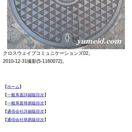
クロスウェイブコミュニケーションズ02。
2010-12-31撮影(5-1160072)。
【
ホーム
】
【
一般系蓋詳細版目次
】
【
一般系蓋簡易版目次
】
【
通信会社詳細版目次
】
【
通信会社簡易版目次
】