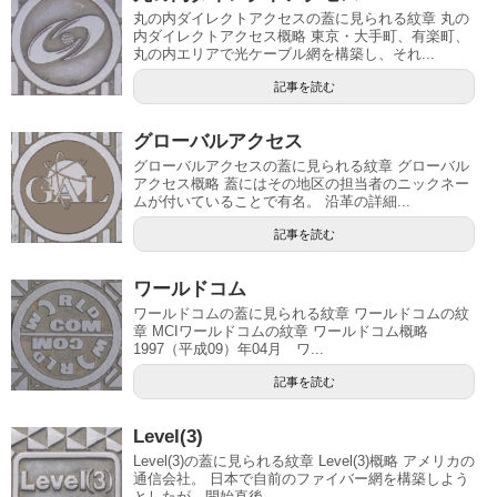
丸の内ダイレクトアクセスの蓋に見られる紋章 丸の
内ダイレクトアクセス概略 東京・大手町、有楽町、
丸の内エリアで光ケーブル網を構築し、それ...
記事を読む
グローバルアクセス
グローバルアクセスの蓋に見られる紋章 グローバル
アクセス概略 蓋にはその地区の担当者のニックネー
ムが付いていることで有名。 沿革の詳細...
記事を読む
ワールドコム
ワールドコムの蓋に見られる紋章 ワールドコムの紋
章 MCIワールドコムの紋章 ワールドコム概略
1997（平成09）年04月 ワ...
記事を読む
Level(3)
Level(3)の蓋に見られる紋章 Level(3)概略 アメリカの
通信会社。 日本で自前のファイバー網を構築しよう
としたが、開始直後...