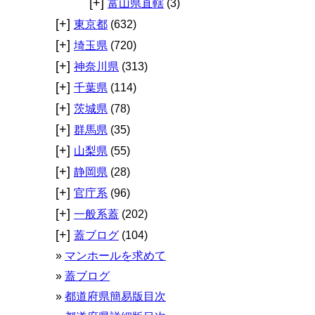
[+]
富山県直轄
(3)
[+]
東京都
(632)
[+]
埼玉県
(720)
[+]
神奈川県
(313)
[+]
千葉県
(114)
[+]
茨城県
(78)
[+]
群馬県
(35)
[+]
山梨県
(55)
[+]
静岡県
(28)
[+]
官庁系
(96)
[+]
一般系蓋
(202)
[+]
蓋ブログ
(104)
マンホールを求めて
蓋ブログ
都道府県簡易版目次