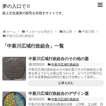
夢の入口でⅡ
路上文化遺産の探究を目指すサイトです。
ホーム
マンホールを求めて
富山県
中新川郡
中新川広域行政組合
「
中新川広域行政組合
」
一覧
中新川広域行政組合のその他の蓋
2025/2/3
中新川広域行政組合
中新川広域行政組合のその他の蓋ですが行政組合と名
称を変えてからの蓋は見つからず、かつての中新川公
共下水道事務組合時代の蓋が汚水桝として現存し...
記事を読む
中新川広域行政組合のデザイン蓋
2025/2/2
中新川広域行政組合
中新川広域行政組合(構成自治体：上市町、立山町、舟