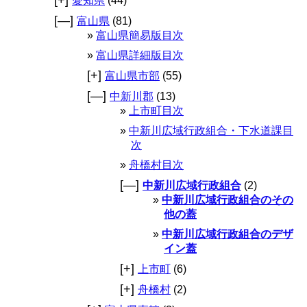
[+]
愛知県
(44)
[—]
富山県
(81)
富山県簡易版目次
富山県詳細版目次
[+]
富山県市部
(55)
[—]
中新川郡
(13)
上市町目次
中新川広域行政組合・下水道課目
次
舟橋村目次
[—]
中新川広域行政組合
(2)
中新川広域行政組合のその
他の蓋
中新川広域行政組合のデザ
イン蓋
[+]
上市町
(6)
[+]
舟橋村
(2)