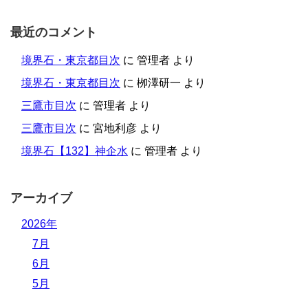
最近のコメント
境界石・東京都目次
に
管理者
より
境界石・東京都目次
に
栁澤研一
より
三鷹市目次
に
管理者
より
三鷹市目次
に
宮地利彦
より
境界石【132】神企水
に
管理者
より
アーカイブ
2026年
7月
6月
5月