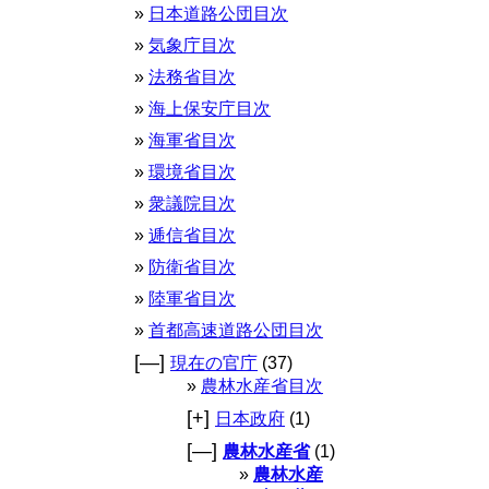
日本道路公団目次
気象庁目次
法務省目次
海上保安庁目次
海軍省目次
環境省目次
衆議院目次
逓信省目次
防衛省目次
陸軍省目次
首都高速道路公団目次
[—]
現在の官庁
(37)
農林水産省目次
[+]
日本政府
(1)
[—]
農林水産省
(1)
農林水産