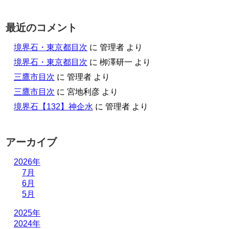
最近のコメント
境界石・東京都目次
に
管理者
より
境界石・東京都目次
に
栁澤研一
より
三鷹市目次
に
管理者
より
三鷹市目次
に
宮地利彦
より
境界石【132】神企水
に
管理者
より
アーカイブ
2026年
7月
6月
5月
2025年
2024年