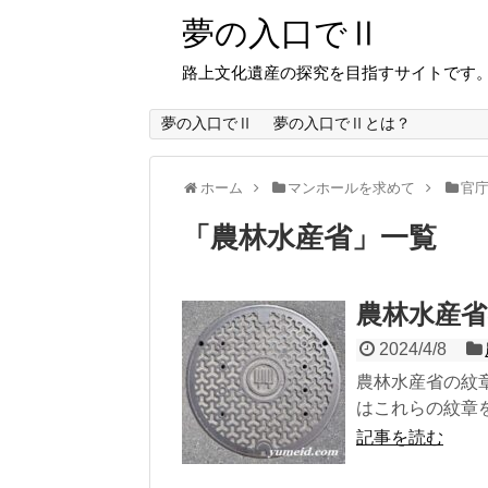
夢の入口でⅡ
路上文化遺産の探究を目指すサイトです
夢の入口でⅡ
夢の入口でⅡとは？
ホーム
マンホールを求めて
官
「
農林水産省
」
一覧
農林水産省
2024/4/8
農林水産省の紋
はこれらの紋章を
記事を読む