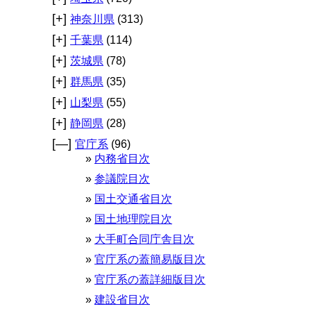
[+]
神奈川県
(313)
[+]
千葉県
(114)
[+]
茨城県
(78)
[+]
群馬県
(35)
[+]
山梨県
(55)
[+]
静岡県
(28)
[—]
官庁系
(96)
内務省目次
参議院目次
国土交通省目次
国土地理院目次
大手町合同庁舎目次
官庁系の蓋簡易版目次
官庁系の蓋詳細版目次
建設省目次