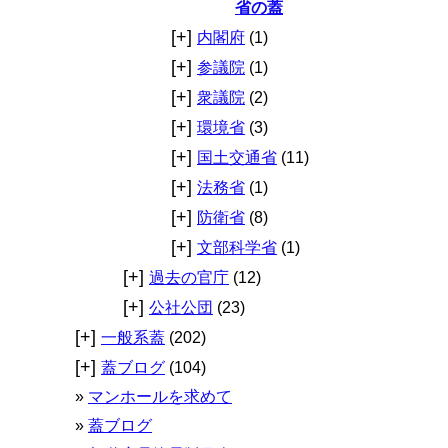
省の蓋
[+]
内閣府
(1)
[+]
参議院
(1)
[+]
衆議院
(2)
[+]
環境省
(3)
[+]
国土交通省
(11)
[+]
法務省
(1)
[+]
防衛省
(8)
[+]
文部科学省
(1)
[+]
過去の官庁
(12)
[+]
公社公団
(23)
[+]
一般系蓋
(202)
[+]
蓋ブログ
(104)
マンホールを求めて
蓋ブログ