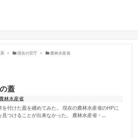
。
庁系
現在の官庁
農林水産省
の蓋
農林水産省
章を付けた蓋を纏めてみた。 現在の農林水産省のHPに
見つけることが出来なかった。 農林水産省・...