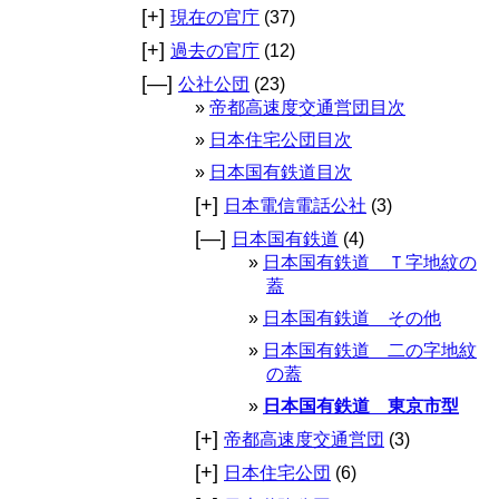
[+]
現在の官庁
(37)
[+]
過去の官庁
(12)
[—]
公社公団
(23)
帝都高速度交通営団目次
日本住宅公団目次
日本国有鉄道目次
[+]
日本電信電話公社
(3)
[—]
日本国有鉄道
(4)
日本国有鉄道 Ｔ字地紋の
蓋
日本国有鉄道 その他
日本国有鉄道 二の字地紋
の蓋
日本国有鉄道 東京市型
[+]
帝都高速度交通営団
(3)
[+]
日本住宅公団
(6)