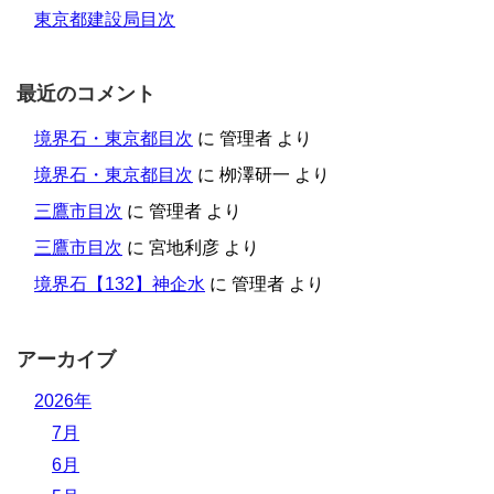
東京都建設局目次
最近のコメント
境界石・東京都目次
に
管理者
より
境界石・東京都目次
に
栁澤研一
より
三鷹市目次
に
管理者
より
三鷹市目次
に
宮地利彦
より
境界石【132】神企水
に
管理者
より
アーカイブ
2026年
7月
6月