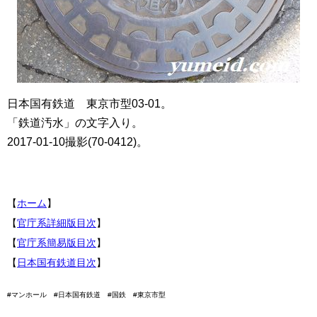
日本国有鉄道 東京市型03-01。
「鉄道汚水」の文字入り。
2017-01-10撮影(70-0412)。
【
ホーム
】
【
官庁系詳細版目次
】
【
官庁系簡易版目次
】
【
日本国有鉄道目次
】
#マンホール #日本国有鉄道 #国鉄 #東京市型