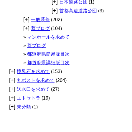
[+]
日本道路公団
(1)
[+]
首都高速道路公団
(3)
[+]
一般系蓋
(202)
[+]
蓋ブログ
(104)
マンホールを求めて
蓋ブログ
都道府県簡易版目次
都道府県詳細版目次
[+]
境界石を求めて
(153)
[+]
丸ポストを求めて
(204)
[+]
送水口を求めて
(27)
[+]
エトセトラ
(19)
[+]
未分類
(1)