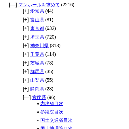
[—]
マンホールを求めて
(2216)
[+]
愛知県
(44)
[+]
富山県
(81)
[+]
東京都
(632)
[+]
埼玉県
(720)
[+]
神奈川県
(313)
[+]
千葉県
(114)
[+]
茨城県
(78)
[+]
群馬県
(35)
[+]
山梨県
(55)
[+]
静岡県
(28)
[—]
官庁系
(96)
内務省目次
参議院目次
国土交通省目次
国土地理院目次