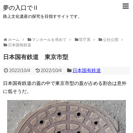
夢の入口でⅡ
路上文化遺産の探究を目指すサイトです。
ホーム
マンホールを求めて
官庁系
公社公団
日本国有鉄道
日本国有鉄道 東京市型
2022/10/4
2022/10/4
日本国有鉄道
日本国有鉄道の蓋の中で東京市型の蓋が占める割合は意外
に低そうだ。