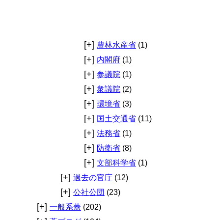
S
A
S
）
[+]
農林水産省
(1)
[+]
内閣府
(1)
[+]
参議院
(1)
[+]
衆議院
(2)
[+]
環境省
(3)
[+]
国土交通省
(11)
[+]
法務省
(1)
[+]
防衛省
(8)
[+]
文部科学省
(1)
[+]
過去の官庁
(12)
[+]
公社公団
(23)
[+]
一般系蓋
(202)