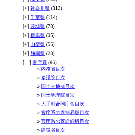
[+]
神奈川県
(313)
[+]
千葉県
(114)
[+]
茨城県
(78)
[+]
群馬県
(35)
[+]
山梨県
(55)
[+]
静岡県
(28)
[—]
官庁系
(96)
内務省目次
参議院目次
国土交通省目次
国土地理院目次
大手町合同庁舎目次
官庁系の蓋簡易版目次
官庁系の蓋詳細版目次
建設省目次