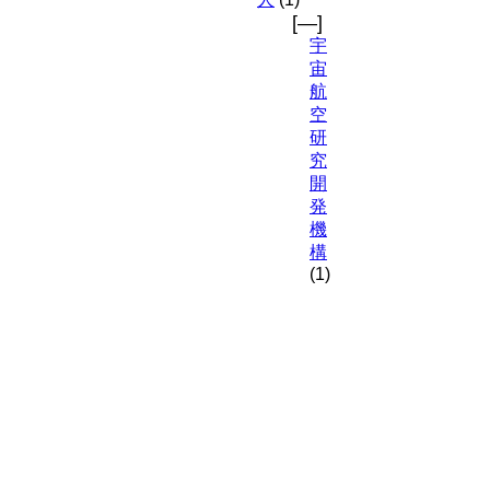
[—]
宇
宙
航
空
研
究
開
発
機
構
(1)
宇
宙
科
学
研
究
所
（
I