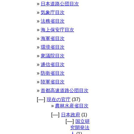
日本道路公団目次
気象庁目次
法務省目次
海上保安庁目次
海軍省目次
環境省目次
衆議院目次
逓信省目次
防衛省目次
陸軍省目次
首都高速道路公団目次
[—]
現在の官庁
(37)
農林水産省目次
[—]
日本政府
(1)
[—]
国立研
究開発法
人
(1)