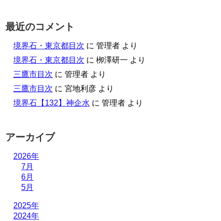
最近のコメント
境界石・東京都目次
に
管理者
より
境界石・東京都目次
に
栁澤研一
より
三鷹市目次
に
管理者
より
三鷹市目次
に
宮地利彦
より
境界石【132】神企水
に
管理者
より
アーカイブ
2026年
7月
6月
5月
2025年
2024年