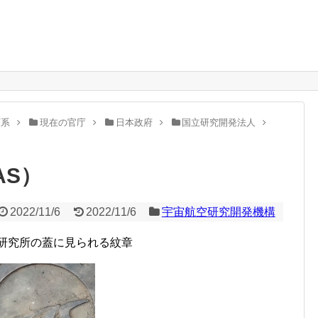
。
庁系
現在の官庁
日本政府
国立研究開発法人
AS）
2022/11/6
2022/11/6
宇宙航空研究開発機構
研究所の蓋に見られる紋章