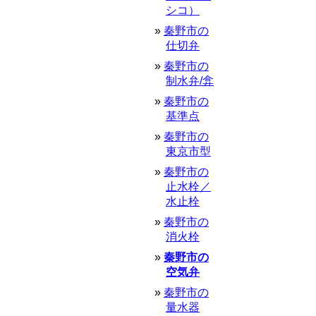
シコ）
秦野市の
仕切弁
秦野市の
制水弁/弇
秦野市の
基準点
秦野市の
東京市型
秦野市の
止水栓／
水止栓
秦野市の
消火栓
秦野市の
空気弁
秦野市の
量水器