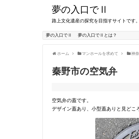
夢の入口でⅡ
路上文化遺産の探究を目指すサイトです
夢の入口でⅡ
夢の入口でⅡとは？
ホーム
マンホールを求めて
神
秦野市の空気弁
空気弁の蓋です。
デザイン蓋あり、小型蓋ありと見どこ