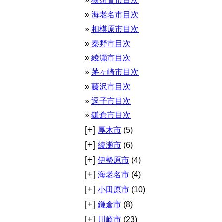
横須賀市目次
海老名市目次
相模原市目次
秦野市目次
綾瀬市目次
茅ヶ崎市目次
藤沢市目次
逗子市目次
鎌倉市目次
[+]
厚木市
(5)
[+]
綾瀬市
(6)
[+]
伊勢原市
(4)
[+]
海老名市
(4)
[+]
小田原市
(10)
[+]
鎌倉市
(8)
[+]
川崎市
(23)