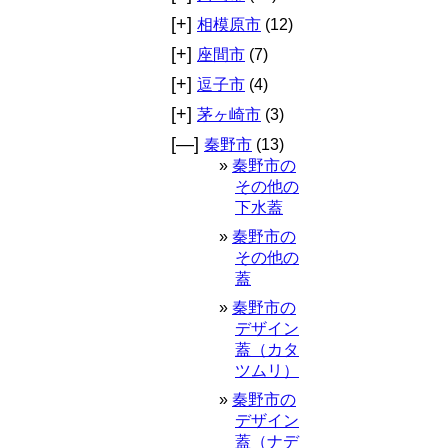
[+]
相模原市
(12)
[+]
座間市
(7)
[+]
逗子市
(4)
[+]
茅ヶ崎市
(3)
[—]
秦野市
(13)
秦野市の
その他の
下水蓋
秦野市の
その他の
蓋
秦野市の
デザイン
蓋（カタ
ツムリ）
秦野市の
デザイン
蓋（ナデ