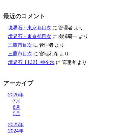
最近のコメント
境界石・東京都目次
に
管理者
より
境界石・東京都目次
に
栁澤研一
より
三鷹市目次
に
管理者
より
三鷹市目次
に
宮地利彦
より
境界石【132】神企水
に
管理者
より
アーカイブ
2026年
7月
6月
5月
2025年
2024年