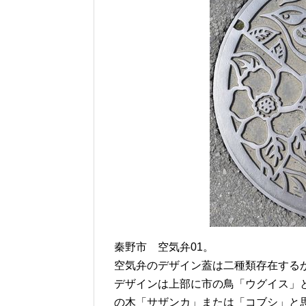
秦野市 空気弁01。
空気弁のデザイン蓋は二種類存在する
デザインは上部に市の鳥「ウグイス」
の木「サザンカ」または「コブシ」と