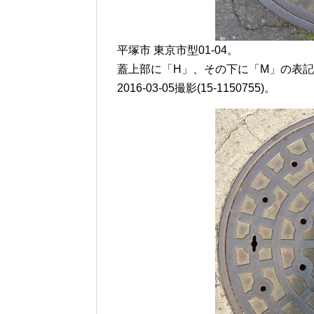
平塚市 東京市型01-04。
蓋上部に「H」、その下に「M」の表
2016-03-05撮影(15-1150755)。