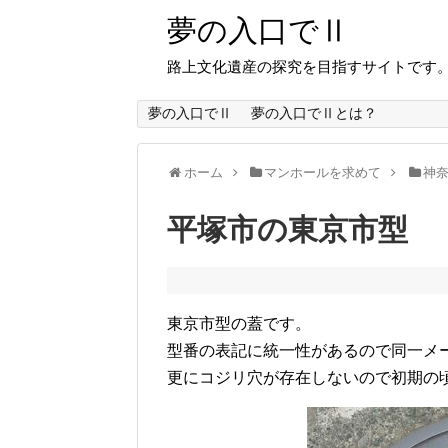
夢の入口でⅡ
路上文化遺産の探究を目指すサイトです
夢の入口でⅡ
夢の入口でⅡとは？
ホーム
マンホールを求めて
神
平塚市の東京市型
東京市型の蓋です。
型番の表記に統一性があるので同一メ
更にコジリ穴が存在しないので初期の