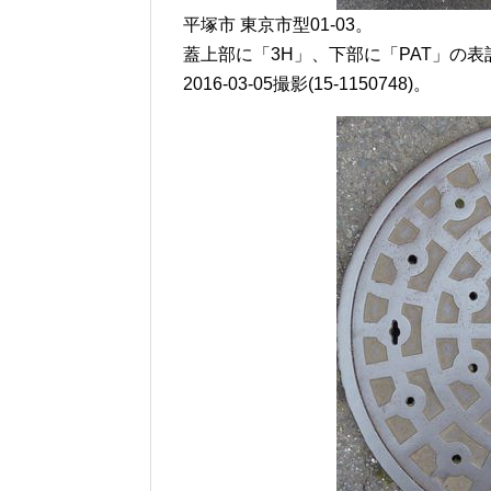
平塚市 東京市型01-03。
蓋上部に「3H」、下部に「PAT」の表
2016-03-05撮影(15-1150748)。