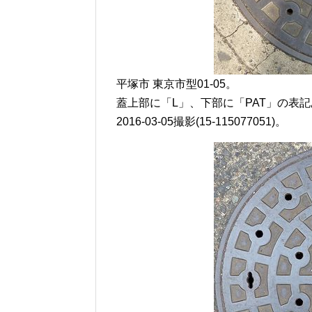
平塚市 東京市型01-05。
蓋上部に「L」、下部に「PAT」の表
2016-03-05撮影(15-115077051)。