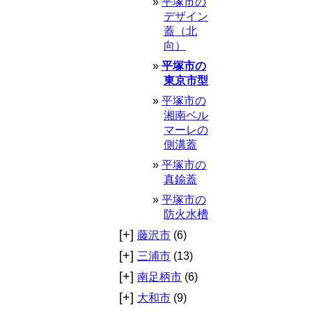
平塚市の
デザイン
蓋（北
向）
平塚市の
東京市型
平塚市の
湘南ベル
マーレの
側溝蓋
平塚市の
真鍮蓋
平塚市の
防火水槽
[+]
藤沢市
(6)
[+]
三浦市
(13)
[+]
南足柄市
(6)
[+]
大和市
(9)