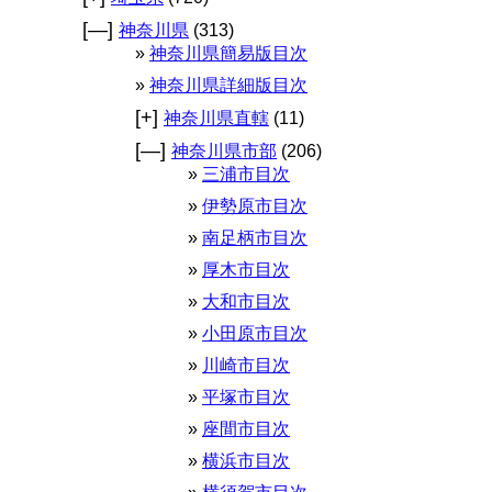
[—]
神奈川県
(313)
神奈川県簡易版目次
神奈川県詳細版目次
[+]
神奈川県直轄
(11)
[—]
神奈川県市部
(206)
三浦市目次
伊勢原市目次
南足柄市目次
厚木市目次
大和市目次
小田原市目次
川崎市目次
平塚市目次
座間市目次
横浜市目次