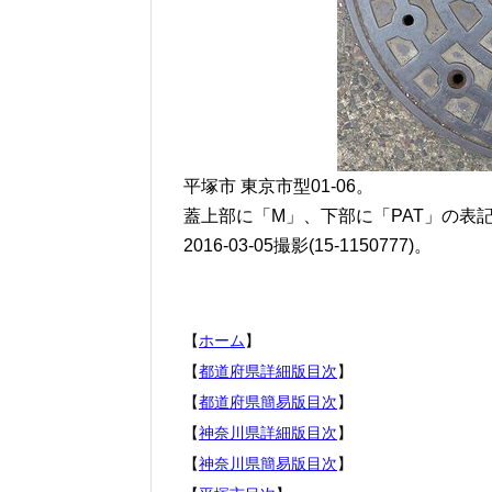
平塚市 東京市型01-06。
蓋上部に「M」、下部に「PAT」の表
2016-03-05撮影(15-1150777)。
【
ホーム
】
【
都道府県詳細版目次
】
【
都道府県簡易版目次
】
【
神奈川県詳細版目次
】
【
神奈川県簡易版目次
】