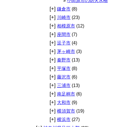
小田原市の防火水槽
[+]
鎌倉市
(8)
[+]
川崎市
(23)
[+]
相模原市
(12)
[+]
座間市
(7)
[+]
逗子市
(4)
[+]
茅ヶ崎市
(3)
[+]
秦野市
(13)
[+]
平塚市
(8)
[+]
藤沢市
(6)
[+]
三浦市
(13)
[+]
南足柄市
(6)
[+]
大和市
(9)
[+]
横須賀市
(19)
[+]
横浜市
(27)