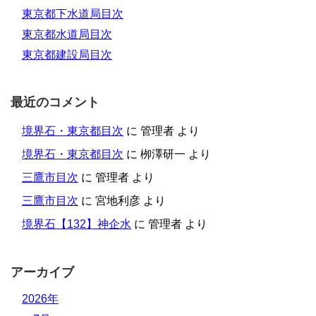
東京都下水道局目次
東京都水道局目次
東京都建設局目次
最近のコメント
境界石・東京都目次
に
管理者
より
境界石・東京都目次
に
栁澤研一
より
三鷹市目次
に
管理者
より
三鷹市目次
に
宮地利彦
より
境界石【132】神企水
に
管理者
より
アーカイブ
2026年