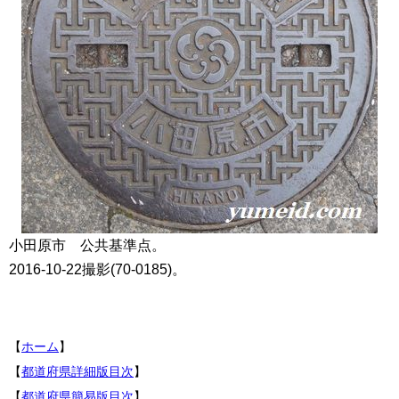
小田原市 公共基準点。
2016-10-22撮影(70-0185)。
【
ホーム
】
【
都道府県詳細版目次
】
【
都道府県簡易版目次
】