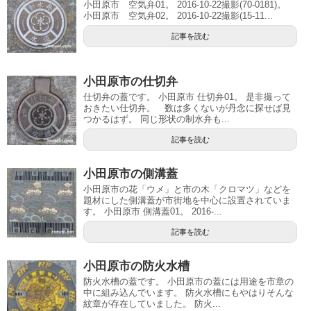
小田原市 空気弁01。 2016-10-22撮影(70-0181)。
小田原市 空気弁02。 2016-10-22撮影(15-11...
記事を読む
小田原市の仕切弁
仕切弁の蓋です。 小田原市 仕切弁01。 是非撮って
おきたい仕切弁。 数は多くないが丹念に探せば見
つかるはず。 同じ形状の制水弁も...
記事を読む
小田原市の側溝蓋
小田原市の花「ウメ」と市の木「クロマツ」などを
題材にした側溝蓋が市街地を中心に設置されていま
す。 小田原市 側溝蓋01。 2016-...
記事を読む
小田原市の防火水槽
防火水槽の蓋です。 小田原市の蓋には用途を市章の
中に組み込んでいます。 防火水槽にもやはりそんな
紋章が存在していました。 防火...