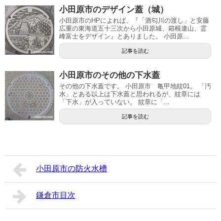
小田原市のデザイン蓋（城）
小田原市のHPによれば、『「酒匂川の渡し」と安藤
広重の東海道五十三次から小田原城、箱根連山、霊
峰富士をデザイン』とありました。 小田原...
記事を読む
小田原市のその他の下水蓋
その他の下水蓋です。 小田原市 亀甲地紋01。 「汚
水」とある以上は下水蓋と思われるが、紋章には
「下水」が入っていない。 紋章に「...
記事を読む
小田原市の防火水槽
鎌倉市目次