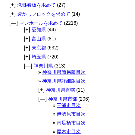
[+]
琺瑯看板を求めて
(27)
[+]
透かしブロックを求めて
(14)
[—]
マンホールを求めて
(2216)
[+]
愛知県
(44)
[+]
富山県
(81)
[+]
東京都
(632)
[+]
埼玉県
(720)
[—]
神奈川県
(313)
神奈川県簡易版目次
神奈川県詳細版目次
[+]
神奈川県直轄
(11)
[—]
神奈川県市部
(206)
三浦市目次
伊勢原市目次
南足柄市目次
厚木市目次