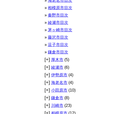
海老名市目次
相模原市目次
秦野市目次
綾瀬市目次
茅ヶ崎市目次
藤沢市目次
逗子市目次
鎌倉市目次
[+]
厚木市
(5)
[+]
綾瀬市
(6)
[+]
伊勢原市
(4)
[+]
海老名市
(4)
[+]
小田原市
(10)
[+]
鎌倉市
(8)
[+]
川崎市
(23)
[+]
相模原市
(12)