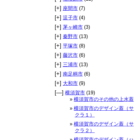
[+]
座間市
(7)
[+]
逗子市
(4)
[+]
茅ヶ崎市
(3)
[+]
秦野市
(13)
[+]
平塚市
(8)
[+]
藤沢市
(6)
[+]
三浦市
(13)
[+]
南足柄市
(6)
[+]
大和市
(9)
[—]
横須賀市
(19)
横須賀市のその他の上水蓋
横須賀市のデザイン蓋（サ
クラ１）
横須賀市のデザイン蓋（サ
クラ２）
横須賀市のデザイン蓋（ハ