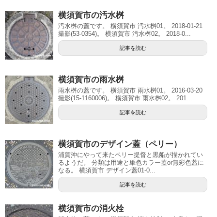
横須賀市の汚水桝
汚水桝の蓋です。 横須賀市 汚水桝01。 2018-01-21
撮影(53-0354)。 横須賀市 汚水桝02。 2018-0...
記事を読む
横須賀市の雨水桝
雨水桝の蓋です。 横須賀市 雨水桝01。 2016-03-20
撮影(15-1160006)。 横須賀市 雨水桝02。 201...
記事を読む
横須賀市のデザイン蓋（ペリー）
浦賀沖にやって来たペリー提督と黒船が描かれてい
るようだ。 分類は用途と単色カラー蓋or無彩色蓋に
なる。 横須賀市 デザイン蓋01-0...
記事を読む
横須賀市の消火栓