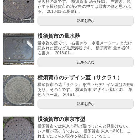
消火栓の蓋です。 横須賀市 消火栓01。 右書き。現
存する横須賀市の消火栓の中では最古の物と思われ
る。 2018-01-21撮影(...
記事を読む
横須賀市の量水器
量水器の蓋です。 右書きや「水道メーター」とだけ
記された蓋など見所満載です。 横須賀市 量水器01。
右書き。 2018-01-...
記事を読む
横須賀市のデザイン蓋（サクラ１）
横須賀市の花「サクラ」を描いたデザイン蓋は2種類
あり、その１です。 横須賀市 デザイン蓋02-01。 単
色カラー蓋。 2016-0...
記事を読む
横須賀市の東京市型
横須賀市では東京市型の蓋はほとんど見掛けない。
レア度が高そうである。 横須賀市 東京市型01。 こ
れまでに２枚の現存を確認しているに...