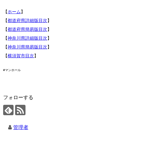
【
ホーム
】
【
都道府県詳細版目次
】
【
都道府県簡易版目次
】
【
神奈川県詳細版目次
】
【
神奈川県簡易版目次
】
【
横須賀市目次
】
#マンホール
フォローする
管理者