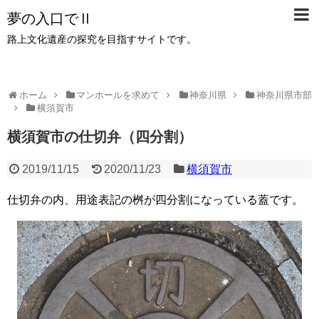
夢の入口でⅡ
路上文化遺産の探究を目指すサイトです。
ホーム
マンホールを求めて
神奈川県
神奈川県市部
横須賀市
横須賀市の仕切弁（四分割）
2019/11/15
2020/11/23
横須賀市
仕切弁の内、用途表記の桝が四分割になっている蓋です。