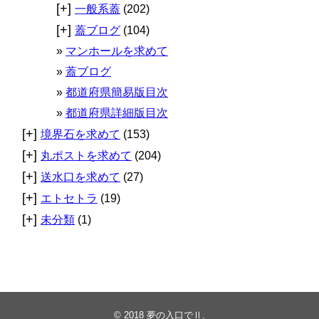
[+]
一般系蓋
(202)
[+]
蓋ブログ
(104)
マンホールを求めて
蓋ブログ
都道府県簡易版目次
都道府県詳細版目次
[+]
境界石を求めて
(153)
[+]
丸ポストを求めて
(204)
[+]
送水口を求めて
(27)
[+]
エトセトラ
(19)
[+]
未分類
(1)
© 2018
夢の入口でⅡ
.