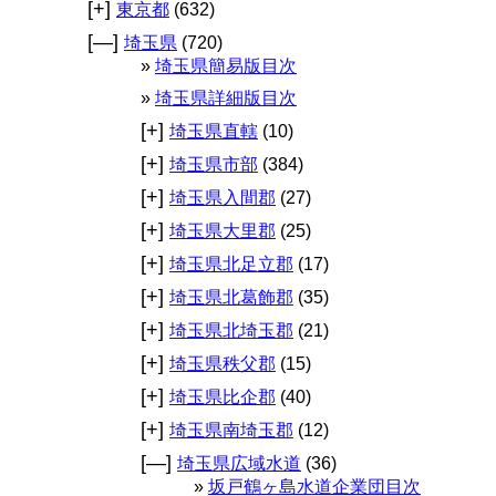
[+]
東京都
(632)
[—]
埼玉県
(720)
埼玉県簡易版目次
埼玉県詳細版目次
[+]
埼玉県直轄
(10)
[+]
埼玉県市部
(384)
[+]
埼玉県入間郡
(27)
[+]
埼玉県大里郡
(25)
[+]
埼玉県北足立郡
(17)
[+]
埼玉県北葛飾郡
(35)
[+]
埼玉県北埼玉郡
(21)
[+]
埼玉県秩父郡
(15)
[+]
埼玉県比企郡
(40)
[+]
埼玉県南埼玉郡
(12)
[—]
埼玉県広域水道
(36)
坂戸鶴ヶ島水道企業団目次