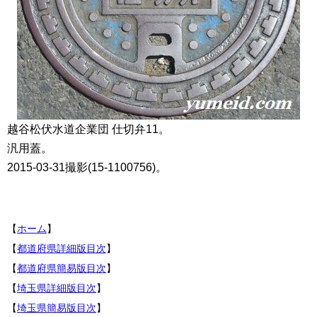
越谷松伏水道企業団 仕切弁11。
汎用蓋。
2015-03-31撮影(15-1100756)。
【
ホーム
】
【
都道府県詳細版目次
】
【
都道府県簡易版目次
】
【
埼玉県詳細版目次
】
【
埼玉県簡易版目次
】