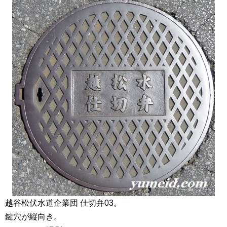
越谷松伏水道企業団 仕切弁03。
鍵穴が縦向き。