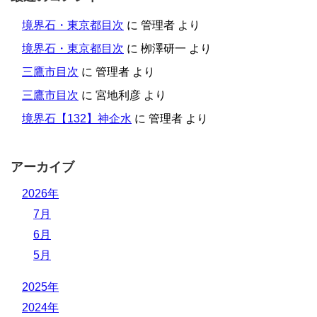
境界石・東京都目次
に
管理者
より
境界石・東京都目次
に
栁澤研一
より
三鷹市目次
に
管理者
より
三鷹市目次
に
宮地利彦
より
境界石【132】神企水
に
管理者
より
アーカイブ
2026年
7月
6月
5月
2025年
2024年