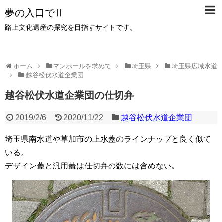
夢の入口でⅡ
路上文化遺産の探究を目指すサイトです。
ホーム
マンホールを求めて
埼玉県
埼玉県広域水道
越谷松伏水道企業団
越谷松伏水道企業団の仕切弁
2019/2/6
2020/11/22
越谷松伏水道企業団
埼玉県南水道や草加市の上水蓋のラインナップと良く似て
いる。
デザイン蓋と汎用蓋は仕切弁の数には含めない。