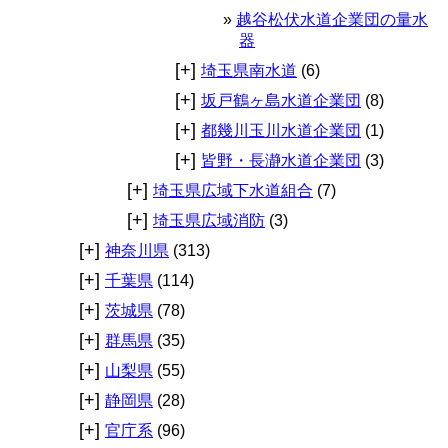
越谷松伏水道企業団の量水
器
[+]
埼玉県南水道
(6)
[+]
坂戸鶴ヶ島水道企業団
(8)
[+]
都幾川玉川水道企業団
(1)
[+]
皆野・長瀞水道企業団
(3)
[+]
埼玉県広域下水道組合
(7)
[+]
埼玉県広域消防
(3)
[+]
神奈川県
(313)
[+]
千葉県
(114)
[+]
茨城県
(78)
[+]
群馬県
(35)
[+]
山梨県
(55)
[+]
静岡県
(28)
[+]
官庁系
(96)