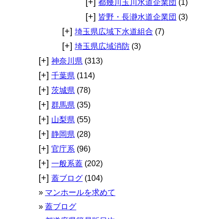
[+]
都幾川玉川水道企業団
(1)
[+]
皆野・長瀞水道企業団
(3)
[+]
埼玉県広域下水道組合
(7)
[+]
埼玉県広域消防
(3)
[+]
神奈川県
(313)
[+]
千葉県
(114)
[+]
茨城県
(78)
[+]
群馬県
(35)
[+]
山梨県
(55)
[+]
静岡県
(28)
[+]
官庁系
(96)
[+]
一般系蓋
(202)
[+]
蓋ブログ
(104)
マンホールを求めて
蓋ブログ