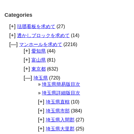
Categories
[+]
琺瑯看板を求めて
(27)
[+]
透かしブロックを求めて
(14)
[—]
マンホールを求めて
(2216)
[+]
愛知県
(44)
[+]
富山県
(81)
[+]
東京都
(632)
[—]
埼玉県
(720)
埼玉県簡易版目次
埼玉県詳細版目次
[+]
埼玉県直轄
(10)
[+]
埼玉県市部
(384)
[+]
埼玉県入間郡
(27)
[+]
埼玉県大里郡
(25)