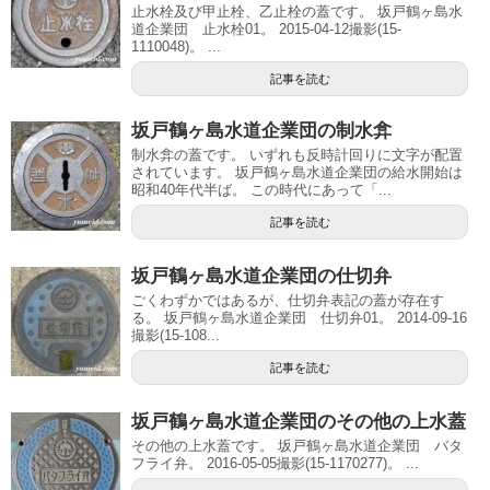
止水栓及び甲止栓、乙止栓の蓋です。 坂戸鶴ヶ島水
道企業団 止水栓01。 2015-04-12撮影(15-
1110048)。 ...
記事を読む
坂戸鶴ヶ島水道企業団の制水弇
制水弇の蓋です。 いずれも反時計回りに文字が配置
されています。 坂戸鶴ヶ島水道企業団の給水開始は
昭和40年代半ば。 この時代にあって「...
記事を読む
坂戸鶴ヶ島水道企業団の仕切弁
ごくわずかではあるが、仕切弁表記の蓋が存在す
る。 坂戸鶴ヶ島水道企業団 仕切弁01。 2014-09-16
撮影(15-108...
記事を読む
坂戸鶴ヶ島水道企業団のその他の上水蓋
その他の上水蓋です。 坂戸鶴ヶ島水道企業団 バタ
フライ弁。 2016-05-05撮影(15-1170277)。 ...