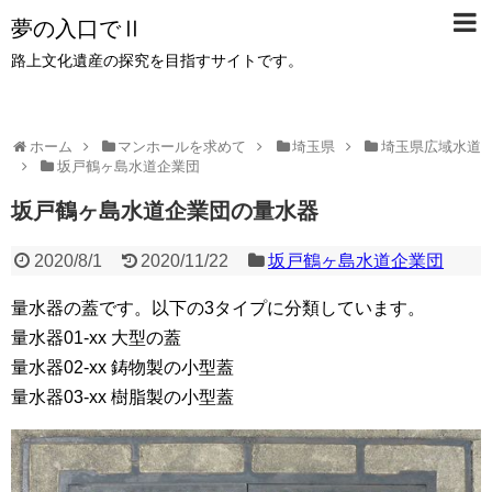
夢の入口でⅡ
路上文化遺産の探究を目指すサイトです。
ホーム
マンホールを求めて
埼玉県
埼玉県広域水道
坂戸鶴ヶ島水道企業団
坂戸鶴ヶ島水道企業団の量水器
2020/8/1
2020/11/22
坂戸鶴ヶ島水道企業団
量水器の蓋です。以下の3タイプに分類しています。
量水器01-xx 大型の蓋
量水器02-xx 鋳物製の小型蓋
量水器03-xx 樹脂製の小型蓋