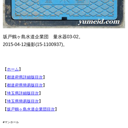
坂戸鶴ヶ島水道企業団 量水器03-02。
2015-04-12撮影(15-1100937)。
【
ホーム
】
【
都道府県詳細版目次
】
【
都道府県簡易版目次
】
【
埼玉県詳細版目次
】
【
埼玉県簡易版目次
】
【
坂戸鶴ヶ島水道企業団目次
】
#マンホール