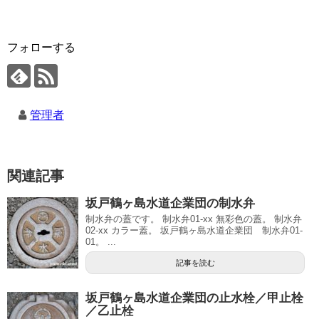
フォローする
管理者
関連記事
坂戸鶴ヶ島水道企業団の制水弁
制水弁の蓋です。 制水弁01-xx 無彩色の蓋。 制水弁
02-xx カラー蓋。 坂戸鶴ヶ島水道企業団 制水弁01-
01。 ...
記事を読む
坂戸鶴ヶ島水道企業団の止水栓／甲止栓
／乙止栓