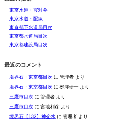
東京水道・震対弁
東京水道・配線
東京都下水道局目次
東京都水道局目次
東京都建設局目次
最近のコメント
境界石・東京都目次
に
管理者
より
境界石・東京都目次
に
栁澤研一
より
三鷹市目次
に
管理者
より
三鷹市目次
に
宮地利彦
より
境界石【132】神企水
に
管理者
より