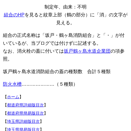
制定年、由来：不明
組合のHP
を見ると紋章上部（鶴の部分）に「消」の文字が
見える。
組合の正式名称は「坂戸・鶴ヶ島消防組合」と「・」が付
いているが、当ブログでは付けずに記述する。
なお、消火栓の蓋に付いては
坂戸鶴ヶ島水道企業団
の項参
照。
坂戸鶴ヶ島水道消防組合の蓋の種類数 合計５種類
防火水槽
…………………（５種類）
【
ホーム
】
【
都道府県詳細版目次
】
【
都道府県簡易版目次
】
【
埼玉県詳細版目次
】
【
埼玉県簡易版目次
】