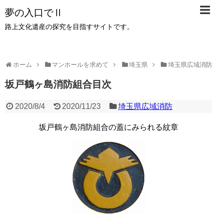
夢の入口でⅡ
路上文化遺産の探究を目指すサイトです。
ホーム
マンホールを求めて
埼玉県
埼玉県広域消防
坂戸鶴ヶ島消防組合目次
2020/8/4
2020/11/23
埼玉県広域消防
坂戸鶴ヶ島消防組合の蓋にみられる紋章