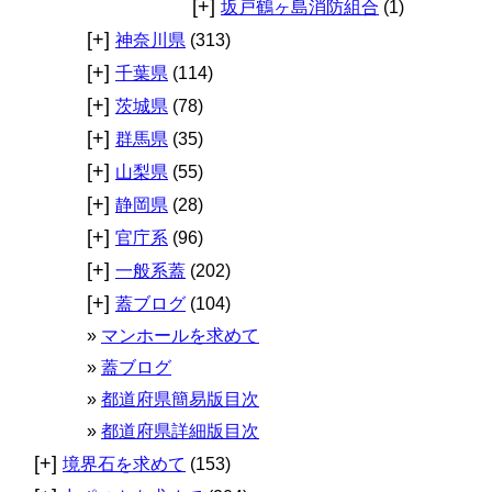
[+]
坂戸鶴ヶ島消防組合
(1)
[+]
神奈川県
(313)
[+]
千葉県
(114)
[+]
茨城県
(78)
[+]
群馬県
(35)
[+]
山梨県
(55)
[+]
静岡県
(28)
[+]
官庁系
(96)
[+]
一般系蓋
(202)
[+]
蓋ブログ
(104)
マンホールを求めて
蓋ブログ
都道府県簡易版目次
都道府県詳細版目次
[+]
境界石を求めて
(153)