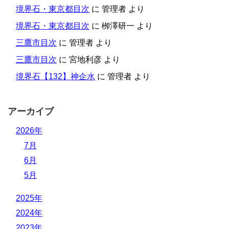
境界石・東京都目次
に
管理者
より
境界石・東京都目次
に
栁澤研一
より
三鷹市目次
に
管理者
より
三鷹市目次
に
宮地利彦
より
境界石【132】神企水
に
管理者
より
アーカイブ
2026年
7月
6月
5月
2025年
2024年
2023年