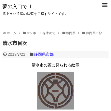
夢の入口でⅡ
路上文化遺産の探究を目指すサイトです。
ホーム
マンホールを求めて
静岡県
静岡県市部
清水市目次
2019/7/23
静岡県市部
清水市の蓋に見られる紋章