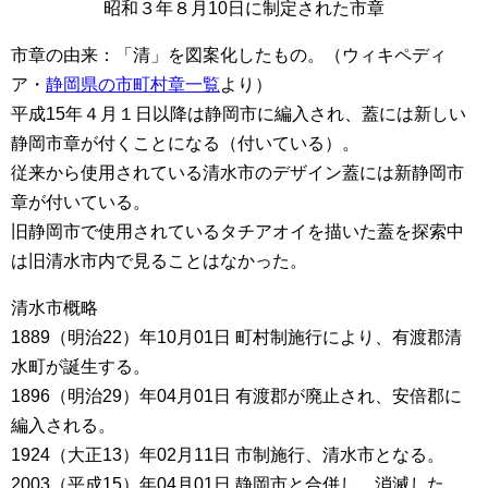
昭和３年８月10日に制定された市章
市章の由来：「清」を図案化したもの。（ウィキペディ
ア・
静岡県の市町村章一覧
より）
平成15年４月１日以降は静岡市に編入され、蓋には新しい
静岡市章が付くことになる（付いている）。
従来から使用されている清水市のデザイン蓋には新静岡市
章が付いている。
旧静岡市で使用されているタチアオイを描いた蓋を探索中
は旧清水市内で見ることはなかった。
清水市概略
1889（明治22）年10月01日 町村制施行により、有渡郡清
水町が誕生する。
1896（明治29）年04月01日 有渡郡が廃止され、安倍郡に
編入される。
1924（大正13）年02月11日 市制施行、清水市となる。
2003（平成15）年04月01日 静岡市と合併し、消滅した。