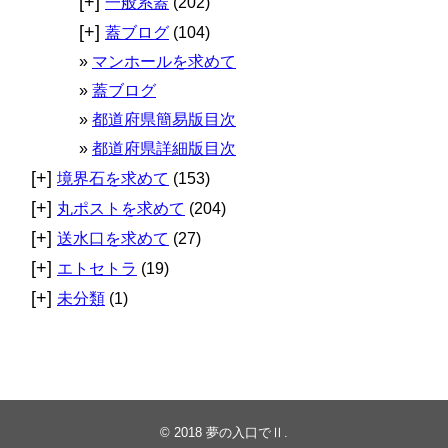
[+]
一般系蓋
(202)
[+]
蓋ブログ
(104)
マンホールを求めて
蓋ブログ
都道府県簡易版目次
都道府県詳細版目次
[+]
境界石を求めて
(153)
[+]
丸ポストを求めて
(204)
[+]
送水口を求めて
(27)
[+]
エトセトラ
(19)
[+]
未分類
(1)
© 2018
夢の入口でⅡ
.