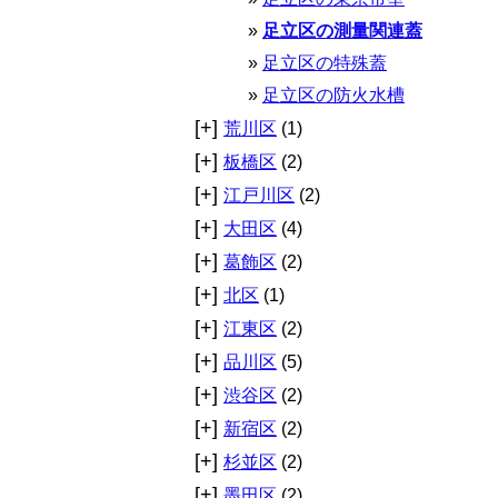
足立区の測量関連蓋
足立区の特殊蓋
足立区の防火水槽
[+]
荒川区
(1)
[+]
板橋区
(2)
[+]
江戸川区
(2)
[+]
大田区
(4)
[+]
葛飾区
(2)
[+]
北区
(1)
[+]
江東区
(2)
[+]
品川区
(5)
[+]
渋谷区
(2)
[+]
新宿区
(2)
[+]
杉並区
(2)
[+]
墨田区
(2)