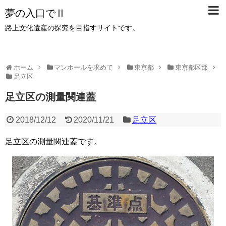
夢の入口でⅡ
路上文化遺産の探究を目指すサイトです。
ホーム
マンホールを求めて
東京都
東京都区部
足立区
足立区の測量関連蓋
2018/12/12
2020/11/21
足立区
足立区の測量関連蓋です。