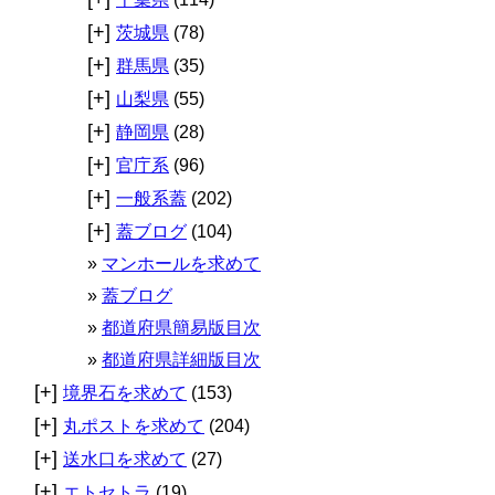
[+]
茨城県
(78)
[+]
群馬県
(35)
[+]
山梨県
(55)
[+]
静岡県
(28)
[+]
官庁系
(96)
[+]
一般系蓋
(202)
[+]
蓋ブログ
(104)
マンホールを求めて
蓋ブログ
都道府県簡易版目次
都道府県詳細版目次
[+]
境界石を求めて
(153)
[+]
丸ポストを求めて
(204)
[+]
送水口を求めて
(27)
[+]
エトセトラ
(19)