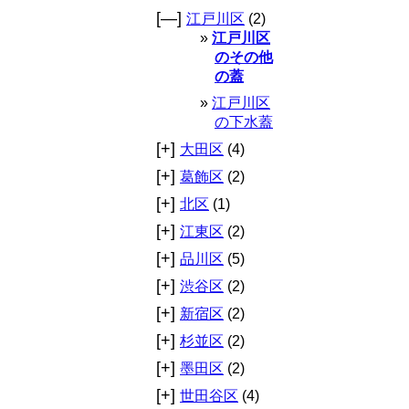
[—]
江戸川区
(2)
江戸川区
のその他
の蓋
江戸川区
の下水蓋
[+]
大田区
(4)
[+]
葛飾区
(2)
[+]
北区
(1)
[+]
江東区
(2)
[+]
品川区
(5)
[+]
渋谷区
(2)
[+]
新宿区
(2)
[+]
杉並区
(2)
[+]
墨田区
(2)
[+]
世田谷区
(4)