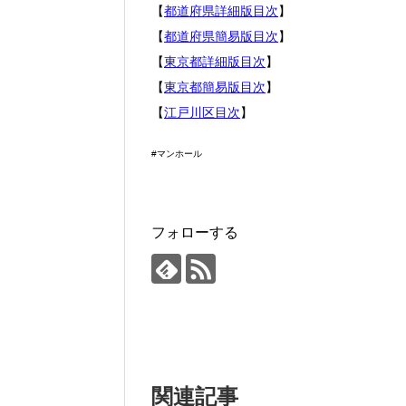
【
都道府県詳細版目次
】
【
都道府県簡易版目次
】
【
東京都詳細版目次
】
【
東京都簡易版目次
】
【
江戸川区目次
】
#マンホール
フォローする
関連記事