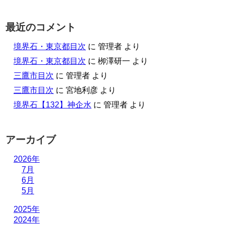
最近のコメント
境界石・東京都目次
に
管理者
より
境界石・東京都目次
に
栁澤研一
より
三鷹市目次
に
管理者
より
三鷹市目次
に
宮地利彦
より
境界石【132】神企水
に
管理者
より
アーカイブ
2026年
7月
6月
5月
2025年
2024年