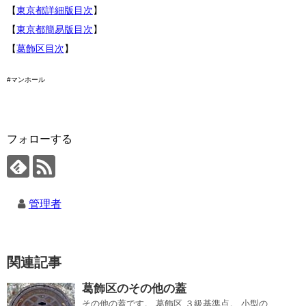
【
東京都詳細版目次
】
【
東京都簡易版目次
】
【
葛飾区目次
】
#マンホール
フォローする
管理者
関連記事
葛飾区のその他の蓋
その他の蓋です。 葛飾区 ３級基準点。 小型の