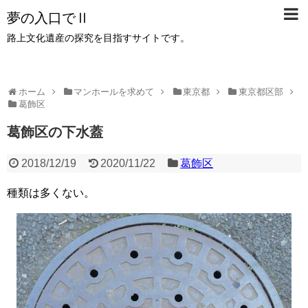
夢の入口でⅡ
路上文化遺産の探究を目指すサイトです。
ホーム
マンホールを求めて
東京都
東京都区部
葛飾区
葛飾区の下水蓋
2018/12/19
2020/11/22
葛飾区
種類は多くない。