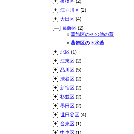
[+]
板橋区
(2)
[+]
江戸川区
(2)
[+]
大田区
(4)
[—]
葛飾区
(2)
葛飾区のその他の蓋
葛飾区の下水蓋
[+]
北区
(1)
[+]
江東区
(2)
[+]
品川区
(5)
[+]
渋谷区
(2)
[+]
新宿区
(2)
[+]
杉並区
(2)
[+]
墨田区
(2)
[+]
世田谷区
(4)
[+]
台東区
(1)
[+]
中央区
(1)