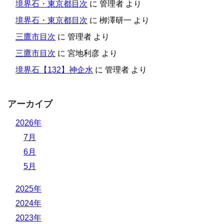
境界石・東京都目次
に
管理者
より
境界石・東京都目次
に
栁澤研一
より
三鷹市目次
に
管理者
より
三鷹市目次
に
宮地利彦
より
境界石【132】神企水
に
管理者
より
アーカイブ
2026年
7月
6月
5月
2025年
2024年
2023年