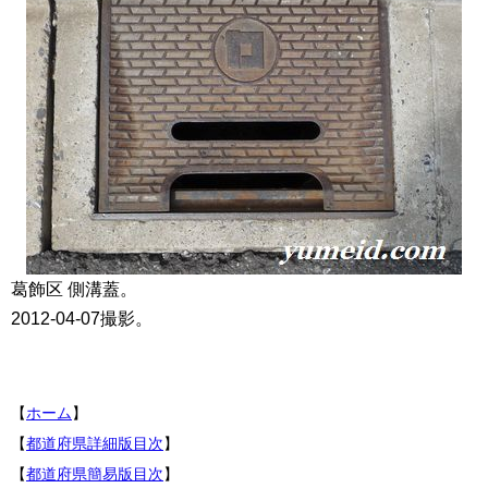
葛飾区 側溝蓋。
2012-04-07撮影。
【
ホーム
】
【
都道府県詳細版目次
】
【
都道府県簡易版目次
】