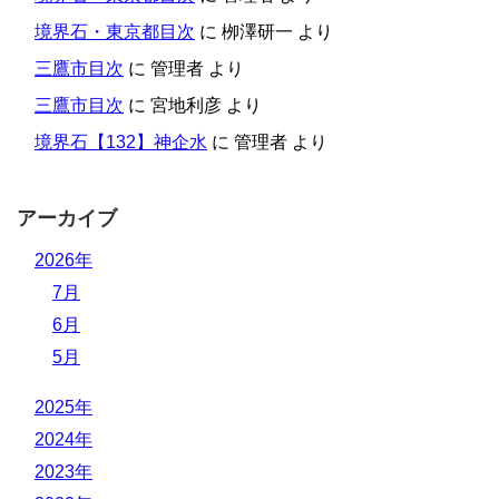
境界石・東京都目次
に
栁澤研一
より
三鷹市目次
に
管理者
より
三鷹市目次
に
宮地利彦
より
境界石【132】神企水
に
管理者
より
アーカイブ
2026年
7月
6月
5月
2025年
2024年
2023年