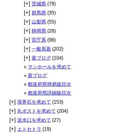
[+]
茨城県
(78)
[+]
群馬県
(35)
[+]
山梨県
(55)
[+]
静岡県
(28)
[+]
官庁系
(96)
[+]
一般系蓋
(202)
[+]
蓋ブログ
(104)
マンホールを求めて
蓋ブログ
都道府県簡易版目次
都道府県詳細版目次
[+]
境界石を求めて
(153)
[+]
丸ポストを求めて
(204)
[+]
送水口を求めて
(27)
[+]
エトセトラ
(19)