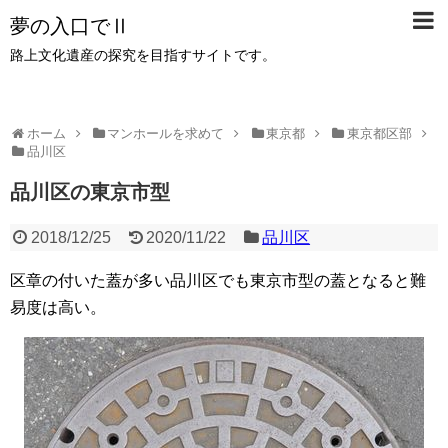
夢の入口でⅡ
路上文化遺産の探究を目指すサイトです。
ホーム
マンホールを求めて
東京都
東京都区部
品川区
品川区の東京市型
2018/12/25
2020/11/22
品川区
区章の付いた蓋が多い品川区でも東京市型の蓋となると難
易度は高い。