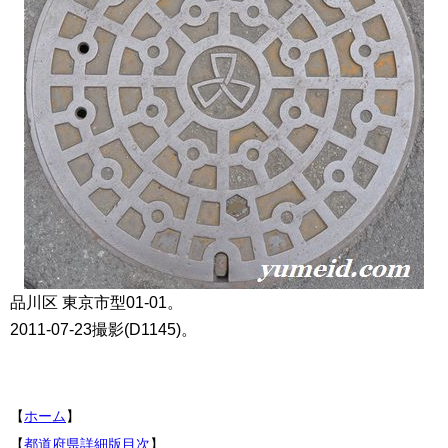
品川区 東京市型01-01。
2011-07-23撮影(D1145)。
【
ホーム
】
【
都道府県詳細版目次
】