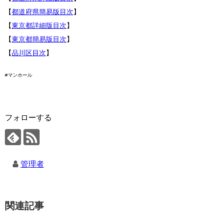
【
都道府県簡易版目次
】
【
東京都詳細版目次
】
【
東京都簡易版目次
】
【
品川区目次
】
#マンホール
フォローする
管理者
関連記事