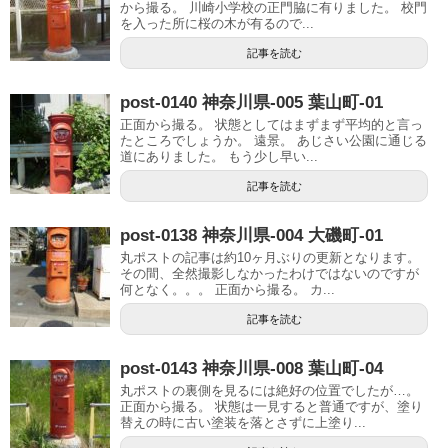
から撮る。 川崎小学校の正門脇に有りました。 校門
を入った所に桜の木が有るので...
記事を読む
post-0140 神奈川県-005 葉山町-01
正面から撮る。 状態としてはまずまず平均的と言っ
たところでしょうか。 遠景。 あじさい公園に通じる
道にありました。 もう少し早い...
記事を読む
post-0138 神奈川県-004 大磯町-01
丸ポストの記事は約10ヶ月ぶりの更新となります。
その間、全然撮影しなかったわけではないのですが
何となく。。。 正面から撮る。 カ...
記事を読む
post-0143 神奈川県-008 葉山町-04
丸ポストの裏側を見るには絶好の位置でしたが…。
正面から撮る。 状態は一見すると普通ですが、塗り
替えの時に古い塗装を落とさずに上塗り...