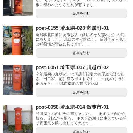
根に覆われた小さな祠が有りまし...
記事を読む
post-0155 埼玉県-028 寄居町-01
寄居駅北口前にあるお店（商店名を見忘れた）の前
にありました。 北口のすぐ前に！。 反対側から見る
と町役場が背後に見えます。 ...
記事を読む
post-0051 埼玉県-007 川越市-02
今年最初の丸ポストは川越市指定の有形文化財であ
る『田口家』前に有るポストです。 いつものように
正面から。 川越市指定の有形文化財...
記事を読む
post-0058 埼玉県-014 飯能市-01
呉服屋さんの店先に有りました。 まずは正面から
撮る。 斜めから撮る。 ポストの周りに生えている笹
が雰囲気を醸し出してくれます...
記事を読む