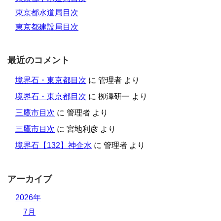
東京都水道局目次
東京都建設局目次
最近のコメント
境界石・東京都目次
に
管理者
より
境界石・東京都目次
に
栁澤研一
より
三鷹市目次
に
管理者
より
三鷹市目次
に
宮地利彦
より
境界石【132】神企水
に
管理者
より
アーカイブ
2026年
7月