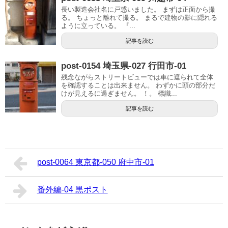
長い製造会社名に戸惑いました。 まずは正面から撮
る。 ちょっと離れて撮る。 まるで建物の影に隠れる
ように立っている。 『...
記事を読む
post-0154 埼玉県-027 行田市-01
残念ながらストリートビューでは車に遮られて全体
を確認することは出来ません。 わずかに頭の部分だ
けが見えるに過ぎません。 ！。 標識...
記事を読む
post-0064 東京都-050 府中市-01
番外編-04 黒ポスト