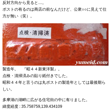
反対方向から見ると…。
ポストの有るのは商店の前なんだけど、公衆○○に見えて仕
方が無い（笑）。
製造年。 『昭４４新東洋製』。
点検・清掃済みの貼り紙付きでした。
昭和４４年と言うのは丸ポストの製造年としては最後期ら
しい。
多摩湖の湖畔に広がる住宅街の中に有りました。
緯度経度 : 35.758759,139.434109