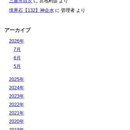
三鷹市目次
に
宮地利彦
より
境界石【132】神企水
に
管理者
より
アーカイブ
2026年
7月
6月
5月
2025年
2024年
2023年
2022年
2021年
2020年
2019年