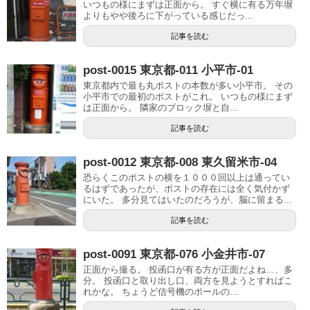
いつもの様にまずは正面から。 すぐ横に有る万年塀
よりもやや後ろに下がっている感じだっ...
記事を読む
post-0015 東京都-011 小平市-01
東京都内で最も丸ポストの本数が多い小平市。 その
小平市での最初のポストがこれ。 いつもの様にまず
は正面から。 隣家のブロック塀と自...
記事を読む
post-0012 東京都-008 東久留米市-04
恐らくこのポストの横を１０００回以上は通ってい
るはずであったが、ポストの存在には全く気付かず
にいた。 多分見てはいたのだろうが、脳に留まる...
記事を読む
post-0091 東京都-076 小金井市-07
正面から撮る。 投函口が有る方が正面だよね…、多
分。 投函口と取り出し口、両方を見ようとすればこ
れかな。 ちょうど信号機のポールの...