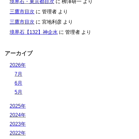
境界石・東京都目次
に
栁澤研一
より
三鷹市目次
に
管理者
より
三鷹市目次
に
宮地利彦
より
境界石【132】神企水
に
管理者
より
アーカイブ
2026年
7月
6月
5月
2025年
2024年
2023年
2022年