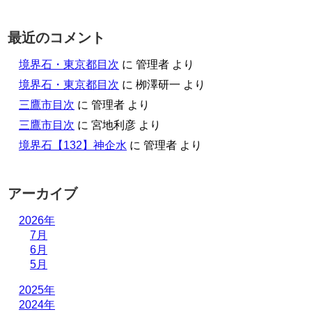
最近のコメント
境界石・東京都目次
に
管理者
より
境界石・東京都目次
に
栁澤研一
より
三鷹市目次
に
管理者
より
三鷹市目次
に
宮地利彦
より
境界石【132】神企水
に
管理者
より
アーカイブ
2026年
7月
6月
5月
2025年
2024年