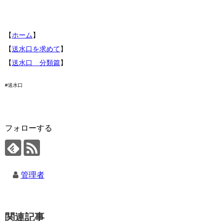
【
ホーム
】
【
送水口を求めて
】
【
送水口 分類篇
】
#送水口
フォローする
管理者
関連記事