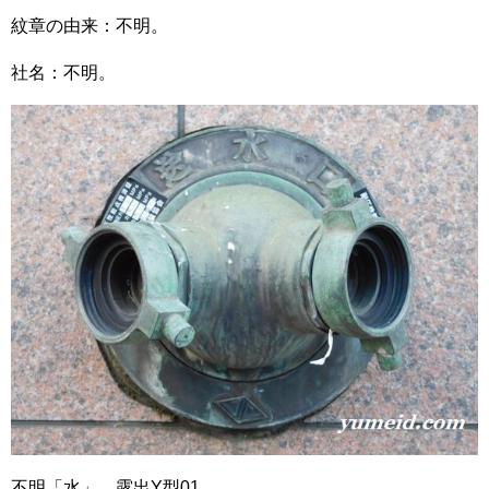
紋章の由来：不明。
社名：不明。
不明「水」 露出Y型01。