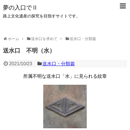
夢の入口でⅡ
路上文化遺産の探究を目指すサイトです。
ホーム
送水口を求めて
送水口・分類篇
送水口 不明（水）
2021/10/23
送水口・分類篇
所属不明な送水口「水」に見られる紋章