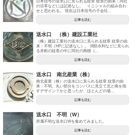
日本信号の送水口に見られる紋章 紋章の由来：同社
の沿革などには記述なし。 イニシャルの組み合わ
せと思われる。 現在は日本信号の子会社...
記事を読む
送水口 （株）建設工業社
（株）建設工業社の送水口に見られる紋章 紋章の由
来：不明（HPに記述なし）。 消防水利などに見られ
る井桁の紋章の中に同社の商標（...
記事を読む
送水口 南北産業（株）
南北産業（株）の送水口に見られる紋章 紋章の由
来：不明。丸い部分をコンパスに見立て北と南を指
すデザイン？かと思ったが、ほとんどの場...
記事を読む
送水口 不明（W）
所属不明な送水口Wを集めてみました。
記事を読む