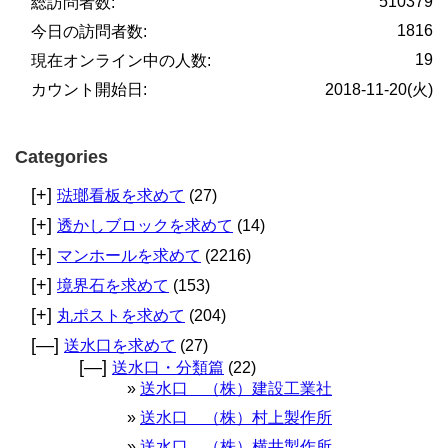
510379
総訪問者数:
1816
今日の訪問者数:
19
現在オンライン中の人数:
カウント開始日:
2018-11-20(火)
Categories
[+]
琺瑯看板を求めて
(27)
[+]
透かしブロックを求めて
(14)
[+]
マンホールを求めて
(2216)
[+]
境界石を求めて
(153)
[+]
丸ポストを求めて
(204)
[—]
送水口を求めて
(27)
[—]
送水口・分類篇
(22)
送水口 （株）建設工業社
送水口 （株）村上製作所
送水口 （株）横井製作所