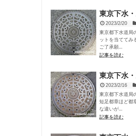
東京下水・
2023/2/20
東京都下水道局
ットを当ててみ
ご了承願...
記事を読む
東京下水・
2023/2/16
東京都下水道局
短足都章ほど都
な違いが...
記事を読む