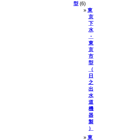
型
(6)
東
京
下
水
・
東
京
市
型
（
日
之
出
水
道
機
器
製
）
東