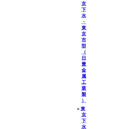
京
下
水
・
東
京
市
型
（
日
豊
金
属
工
業
製
）
東
京
下
水