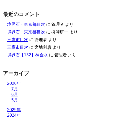
最近のコメント
境界石・東京都目次
に
管理者
より
境界石・東京都目次
に
栁澤研一
より
三鷹市目次
に
管理者
より
三鷹市目次
に
宮地利彦
より
境界石【132】神企水
に
管理者
より
アーカイブ
2026年
7月
6月
5月
2025年
2024年