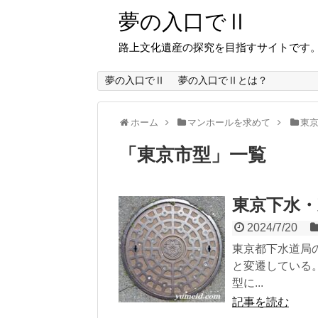
夢の入口でⅡ
路上文化遺産の探究を目指すサイトです
夢の入口でⅡ
夢の入口でⅡとは？
ホーム
マンホールを求めて
東
「
東京市型
」
一覧
東京下水・
2024/7/20
東京都下水道局
と変遷している
型に...
記事を読む