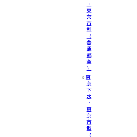
・
東
京
市
型
（
普
通
都
章
）
東
京
下
水
・
東
京
市
型
（