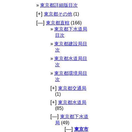
東京都詳細版目次
[+]
東京都その他
(1)
[—]
東京都直轄
(166)
東京都下水道局
目次
東京都建設局目
次
東京都水道局目
次
東京都環境局目
次
[+]
東京都交通局
(1)
[+]
東京都水道局
(85)
[—]
東京都下水道
局
(49)
[—]
東京市