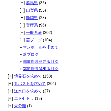
[+]
群馬県
(35)
[+]
山梨県
(55)
[+]
静岡県
(28)
[+]
官庁系
(96)
[+]
一般系蓋
(202)
[+]
蓋ブログ
(104)
マンホールを求めて
蓋ブログ
都道府県簡易版目次
都道府県詳細版目次
[+]
境界石を求めて
(153)
[+]
丸ポストを求めて
(204)
[+]
送水口を求めて
(27)
[+]
エトセトラ
(19)
[+]
未分類
(1)