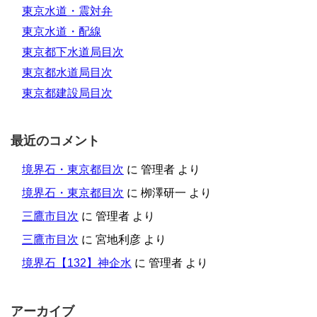
東京水道・震対弁
東京水道・配線
東京都下水道局目次
東京都水道局目次
東京都建設局目次
最近のコメント
境界石・東京都目次
に
管理者
より
境界石・東京都目次
に
栁澤研一
より
三鷹市目次
に
管理者
より
三鷹市目次
に
宮地利彦
より
境界石【132】神企水
に
管理者
より
アーカイブ