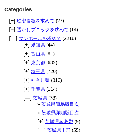
Categories
[+]
琺瑯看板を求めて
(27)
[+]
透かしブロックを求めて
(14)
[—]
マンホールを求めて
(2216)
[+]
愛知県
(44)
[+]
富山県
(81)
[+]
東京都
(632)
[+]
埼玉県
(720)
[+]
神奈川県
(313)
[+]
千葉県
(114)
[—]
茨城県
(78)
茨城県簡易版目次
茨城県詳細版目次
[+]
茨城県猿島郡
(9)
[—]
茨城県市部
(55)