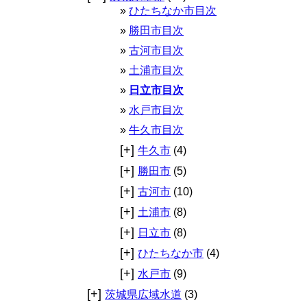
ひたちなか市目次
勝田市目次
古河市目次
土浦市目次
日立市目次
水戸市目次
牛久市目次
[+]
牛久市
(4)
[+]
勝田市
(5)
[+]
古河市
(10)
[+]
土浦市
(8)
[+]
日立市
(8)
[+]
ひたちなか市
(4)
[+]
水戸市
(9)
[+]
茨城県広域水道
(3)