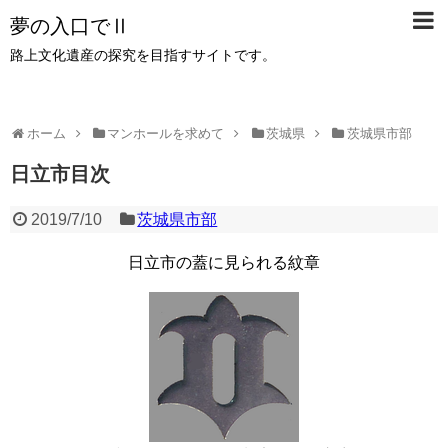
夢の入口でⅡ
路上文化遺産の探究を目指すサイトです。
ホーム
マンホールを求めて
茨城県
茨城県市部
日立市目次
2019/7/10
茨城県市部
日立市の蓋に見られる紋章