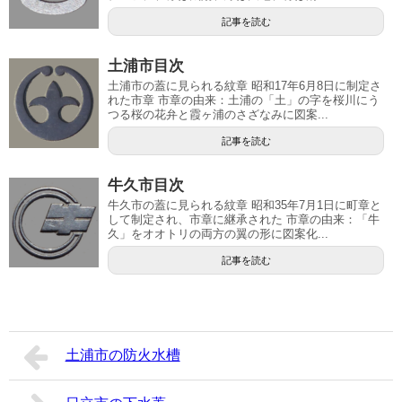
記事を読む
土浦市目次
土浦市の蓋に見られる紋章 昭和17年6月8日に制定さ
れた市章 市章の由来：土浦の「土」の字を桜川にう
つる桜の花弁と霞ヶ浦のさざなみに図案...
記事を読む
牛久市目次
牛久市の蓋に見られる紋章 昭和35年7月1日に町章と
して制定され、市章に継承された 市章の由来：「牛
久」をオオトリの両方の翼の形に図案化...
記事を読む
土浦市の防火水槽