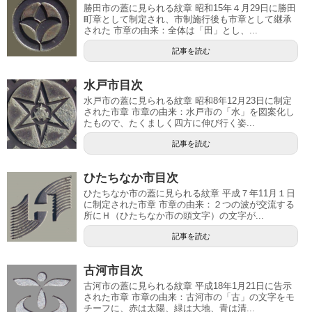
勝田市の蓋に見られる紋章 昭和15年４月29日に勝田
町章として制定され、市制施行後も市章として継承
された 市章の由来：全体は「田」とし、...
記事を読む
水戸市目次
水戸市の蓋に見られる紋章 昭和8年12月23日に制定
された市章 市章の由来：水戸市の「水」を図案化し
たもので、たくましく四方に伸び行く姿...
記事を読む
ひたちなか市目次
ひたちなか市の蓋に見られる紋章 平成７年11月１日
に制定された市章 市章の由来：２つの波が交流する
所にＨ（ひたちなか市の頭文字）の文字が...
記事を読む
古河市目次
古河市の蓋に見られる紋章 平成18年1月21日に告示
された市章 市章の由来：古河市の「古」の文字をモ
チーフに、赤は太陽、緑は大地、青は清...