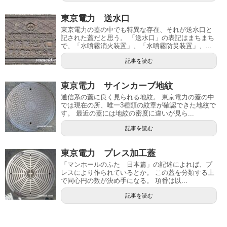
東京電力 送水口
東京電力の蓋の中でも特異な存在、それが送水口と
記された蓋だと思う。 「送水口」の表記はまちまち
で、「水噴霧消火装置」、「水噴霧防災装置」、...
記事を読む
東京電力 サインカーブ地紋
通信系の蓋に良く見られる地紋。 東京電力の蓋の中
では現在の所、唯一3種類の紋章が確認できた地紋で
す。 最近の蓋には地紋の密度に違いが見ら...
記事を読む
東京電力 プレス加工蓋
「マンホールのふた 日本篇」の記述によれば、プ
レスにより作られているとか。 この蓋を分類する上
で同心円の数が決め手になる。 項番は以...
記事を読む