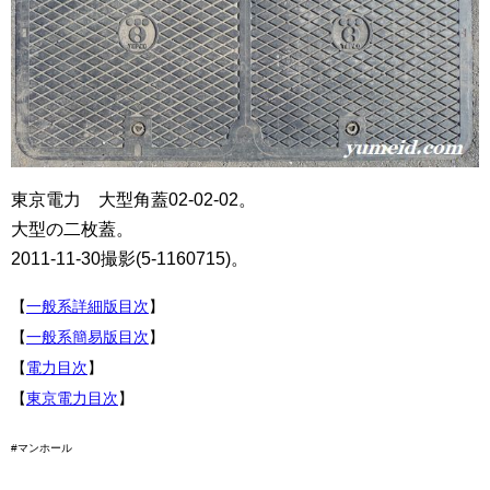
東京電力 大型角蓋02-02-02。
大型の二枚蓋。
2011-11-30撮影(5-1160715)。
【
一般系詳細版目次
】
【
一般系簡易版目次
】
【
電力目次
】
【
東京電力目次
】
#マンホール