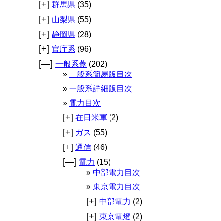
[+]
群馬県
(35)
[+]
山梨県
(55)
[+]
静岡県
(28)
[+]
官庁系
(96)
[—]
一般系蓋
(202)
一般系簡易版目次
一般系詳細版目次
電力目次
[+]
在日米軍
(2)
[+]
ガス
(55)
[+]
通信
(46)
[—]
電力
(15)
中部電力目次
東京電力目次
[+]
中部電力
(2)
[+]
東京電燈
(2)