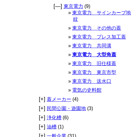
[—]
東京電力
(9)
東京電力 サインカーブ地
紋
東京電力 その他の蓋
東京電力 プレス加工蓋
東京電力 共同溝
東京電力 大型角蓋
東京電力 旧仕様蓋
東京電力 東京市型
東京電力 送水口
電気の史料館
[+]
蓋メーカー
(4)
[+]
民間公園・遊園地
(3)
[+]
浄化槽
(6)
[+]
油槽
(1)
[+]
一般企業
(31)