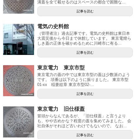
溝蓋を全て載せるのはスペースの都合で困難な...
記事を読む
電気の史料館
（管理者注）過去記事です。電気の史料館は東日本
大震災後から今日まで休館しています。 東京電燈ら
しき蓋の正体を確かめるために川崎市に有る...
記事を読む
東京電力 東京市型
東京電力の蓋の中では東京市型の蓋は少数派のよう
です。 項番は以下のように振りました。 東京市型
01-xx 稲妻紋章 東京市型02-...
記事を読む
東京電力 旧仕様蓋
冒頭からなんであるが、「旧仕様蓋」と言うより
も、やや古めかな？程度の蓋を集めてみました。 会
社自体がそれほど古いわけでもないので。 なお...
記事を読む