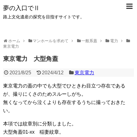
夢の入口でⅡ
路上文化遺産の探究を目指すサイトです。
ホーム
マンホールを求めて
一般系蓋
電力
東京電力
東京電力 大型角蓋
2021/8/25
2024/4/12
東京電力
東京電力の蓋の中でも大型でひときわ目立つ存在である
が、撮りにくさのためスルーしがち。
無くなってから泣くよりも存在するうちに撮っておきた
い。
本項では紋章別に分類しました。
大型角蓋01-xx 稲妻紋章。